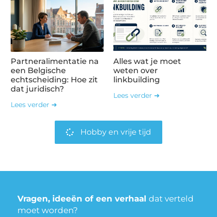
Partneralimentatie na
Alles wat je moet
een Belgische
weten over
echtscheiding: Hoe zit
linkbuilding
dat juridisch?
Lees verder ➜
Lees verder ➜
Hobby en vrije tijd
Vragen, ideeën of een verhaal
dat verteld
moet worden?