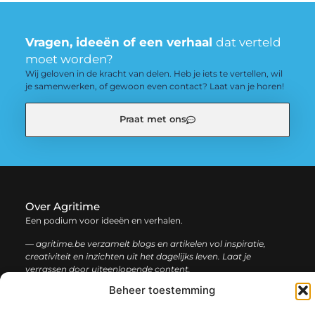
Vragen, ideeën of een verhaal
dat verteld
moet worden?
Wij geloven in de kracht van delen. Heb je iets te vertellen, wil
je samenwerken, of gewoon even contact? Laat van je horen!
Praat met ons
Over Agritime
Een podium voor ideeën en verhalen.
— agritime.be verzamelt blogs en artikelen vol inspiratie,
creativiteit en inzichten uit het dagelijks leven. Laat je
verrassen door uiteenlopende content.
Beheer toestemming
Onze
Bericht categorie