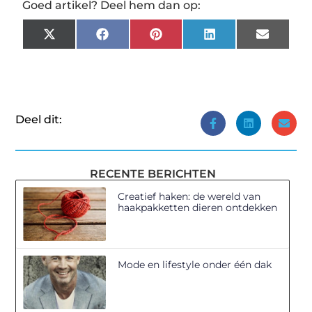
Goed artikel? Deel hem dan op:
X
Facebook
Pinterest
LinkedIn
Email
(Twitter)
Deel dit:
RECENTE BERICHTEN
Creatief haken: de wereld van
haakpakketten dieren ontdekken
Mode en lifestyle onder één dak