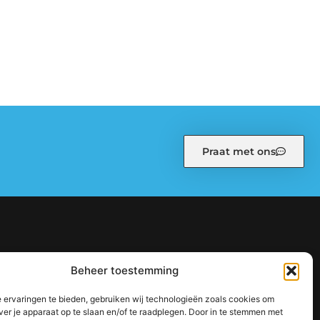
Praat met ons
kiebeleid (EU)
Ons team
Over ons
Partners
Beheer toestemming
: zo bouw je stap voor stap aan een sterke online autoriteit
 ervaringen te bieden, gebruiken wij technologieën zoals cookies om
jouw inkomen te vergroten
ver je apparaat op te slaan en/of te raadplegen. Door in te stemmen met