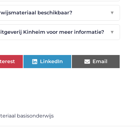
rwijsmateriaal beschikbaar?
▼
itgeverij Kinheim voor meer informatie?
▼
terest
LinkedIn
Email
eriaal basisonderwijs