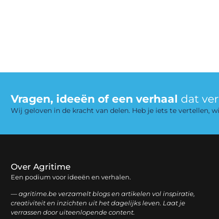
Vragen, ideeën of een verhaal
dat ve
Wij geloven in de kracht van delen. Heb je iets te vertellen,
Over Agritime
Een podium voor ideeën en verhalen.
— agritime.be verzamelt blogs en artikelen vol inspiratie,
creativiteit en inzichten uit het dagelijks leven. Laat je
verrassen door uiteenlopende content.