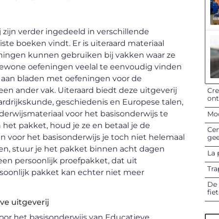
 zijn verder ingedeeld in verschillende
ste boeken vindt. Er is uiteraard materiaal
eningen kunnen gebruiken bij vakken waar ze
gewone oefeningen veelal te eenvoudig vinden
 aan bladen met oefeningen voor de
een ander vak. Uiteraard biedt deze uitgeverij
Cre
on
ardrijkskunde, geschiedenis en Europese talen,
erwijsmateriaal voor het basisonderwijs te
Mod
 het pakket, houd je ze en betaal je de
Cen
voor het basisonderwijs je toch niet helemaal
gee
den, stuur je het pakket binnen acht dagen
La 
een persoonlijk proefpakket, dat uit
Tra
ersoonlijk pakket kan echter niet meer
De 
fie
ve uitgeverij
oor het basisonderwijs van Educatieve