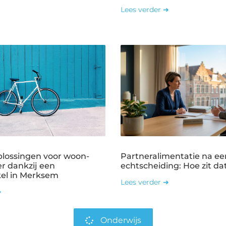
Lees verder ➜
plossingen voor woon-
Partneralimentatie na ee
r dankzij een
echtscheiding: Hoe zit dat
kel in Merksem
Lees verder ➜
➜
Onderwijs