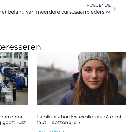
VOLGENDE
Het belang van meerdere cursusaanbieders >>
teresseren.
open voor
La pilule abortive expliquée : à quoi
g geeft rust
faut-il s'attendre ?
Lees verder ➜