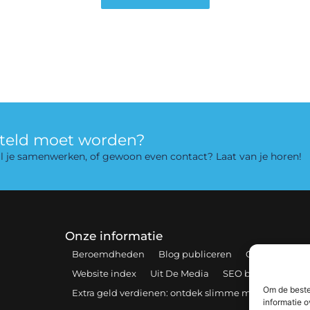
rteld moet worden?
 wil je samenwerken, of gewoon even contact? Laat van je horen!
Onze informatie
Beroemdheden
Blog publiceren
Contact
Coo
Website index
Uit De Media
SEO backlinks kopen
Om de beste
Extra geld verdienen: ontdek slimme manieren om 
informatie o