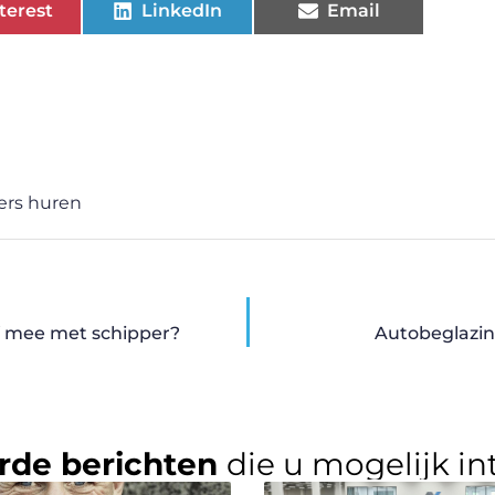
terest
LinkedIn
Email
ers huren
of mee met schipper?
Autobeglazin
rde berichten
die u mogelijk in