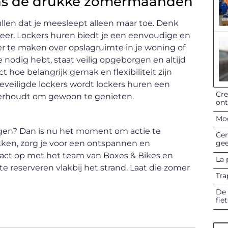
ns de drukke zomermaanden
len dat je meesleept alleen maar toe. Denk
meer. Lockers huren biedt je een eenvoudige en
er te maken over opslagruimte in je woning of
 nodig hebt, staat veilig opgeborgen en altijd
 hoe belangrijk gemak en flexibiliteit zijn
veiligde lockers wordt lockers huren een
Cre
overhoudt om gewoon te genieten.
on
Mod
ggen? Dan is nu het moment om actie te
Cen
gee
ken, zorg je voor een ontspannen en
ct op met het team van Boxes & Bikes en
La 
e reserveren vlakbij het strand. Laat die zomer
Tra
De 
fie