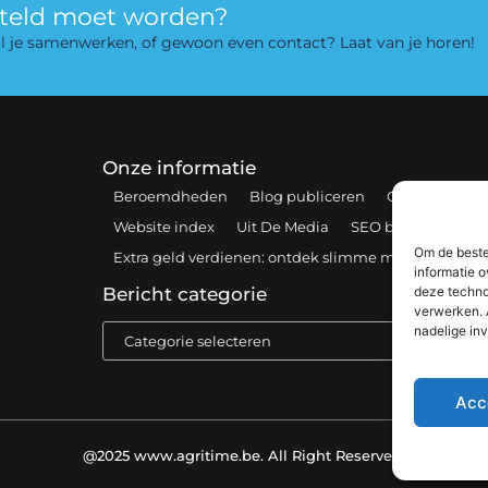
rteld moet worden?
 wil je samenwerken, of gewoon even contact? Laat van je horen!
Onze informatie
Beroemdheden
Blog publiceren
Contact
Coo
Website index
Uit De Media
SEO backlinks kopen
Om de beste
Extra geld verdienen: ontdek slimme manieren om 
informatie o
deze techno
Bericht categorie
verwerken. 
nadelige in
Acc
@2025 www.agritime.be. All Right Reserved.​