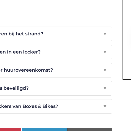
en bij het strand?
▼
en in een locker?
▼
cker huurovereenkomst?
▼
rs beveiligd?
▼
ckers van Boxes & Bikes?
▼