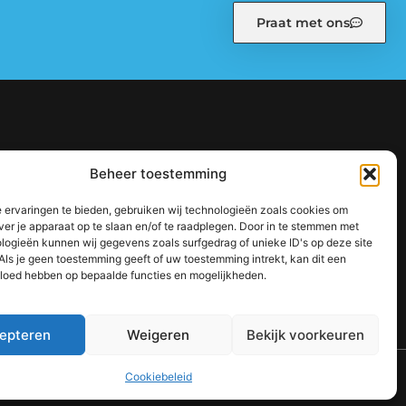
Praat met ons
kiebeleid (EU)
Ons team
Over ons
Partners
Beheer toestemming
: zo bouw je stap voor stap aan een sterke online autoriteit
 ervaringen te bieden, gebruiken wij technologieën zoals cookies om
jouw inkomen te vergroten
ver je apparaat op te slaan en/of te raadplegen. Door in te stemmen met
logieën kunnen wij gegevens zoals surfgedrag of unieke ID's op deze site
Als je geen toestemming geeft of uw toestemming intrekt, kan dit een
vloed hebben op bepaalde functies en mogelijkheden.
epteren
Weigeren
Bekijk voorkeuren
TOP
Cookiebeleid