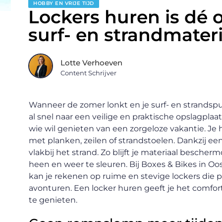
HOBBY EN VRIJE TIJD
Lockers huren is dé o
surf- en strandmater
Lotte Verhoeven
Content Schrijver
Wanneer de zomer lonkt en je surf- en strandspu
al snel naar een veilige en praktische opslagplaat
wie wil genieten van een zorgeloze vakantie. Je h
met planken, zeilen of strandstoelen. Dankzij een 
vlakbij het strand. Zo blijft je materiaal besche
heen en weer te sleuren. Bij Boxes & Bikes in O
kan je rekenen op ruime en stevige lockers die pe
avonturen. Een locker huren geeft je het comfor
te genieten.