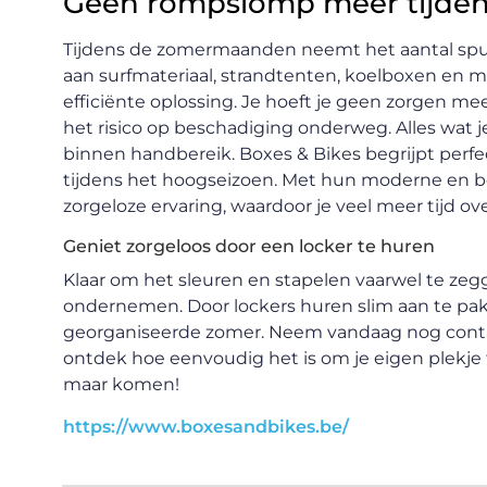
Geen rompslomp meer tijde
Tijdens de zomermaanden neemt het aantal spul
aan surfmateriaal, strandtenten, koelboxen en 
efficiënte oplossing. Je hoeft je geen zorgen me
het risico op beschadiging onderweg. Alles wat je
binnen handbereik. Boxes & Bikes begrijpt perfect
tijdens het hoogseizoen. Met hun moderne en be
zorgeloze ervaring, waardoor je veel meer tijd 
Geniet zorgeloos door een locker te huren
Klaar om het sleuren en stapelen vaarwel te ze
ondernemen. Door lockers huren slim aan te pak
georganiseerde zomer. Neem vandaag nog conta
ontdek hoe eenvoudig het is om je eigen plekje t
maar komen!
https://www.boxesandbikes.be/