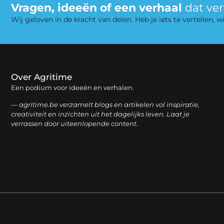
Vragen, ideeën of een verhaal
dat ve
Wij geloven in de kracht van delen. Heb je iets te vertellen,
Over Agritime
Een podium voor ideeën en verhalen.
— agritime.be verzamelt blogs en artikelen vol inspiratie,
creativiteit en inzichten uit het dagelijks leven. Laat je
verrassen door uiteenlopende content.