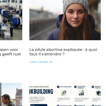
open voor
La pilule abortive expliquée : à quoi
g geeft rust
faut-il s'attendre ?
Lees verder ➜