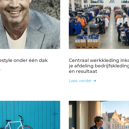
estyle onder één dak
Centraal werkkleding ink
je afdeling bedrijfskledin
➜
en resultaat
Lees verder ➜