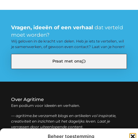
Vragen, ideeën of een verhaal
dat verteld
moet worden?
Wij geloven in de kracht van delen. Heb je iets te vertellen, wil
je samenwerken, of gewoon even contact? Laat van je horen!
Praat met ons
Over Agritime
Een podium voor ideeën en verhalen.
— agritime.be verzamelt blogs en artikelen vol inspiratie,
creativiteit en inzichten uit het dagelijks leven. Laat je
verrassen door uiteenlopende content.
Beheer toestemming