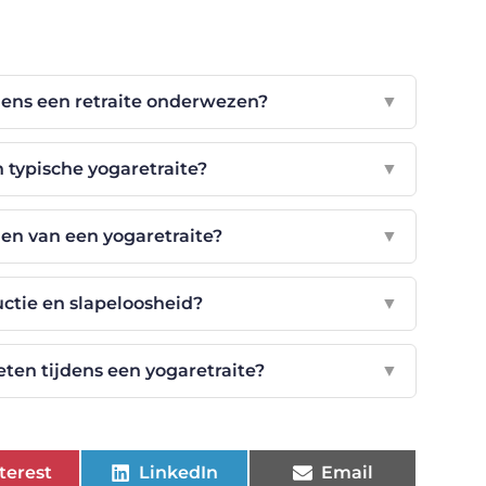
dens een retraite onderwezen?
▼
 typische yogaretraite?
▼
len van een yogaretraite?
▼
uctie en slapeloosheid?
▼
ten tijdens een yogaretraite?
▼
terest
LinkedIn
Email