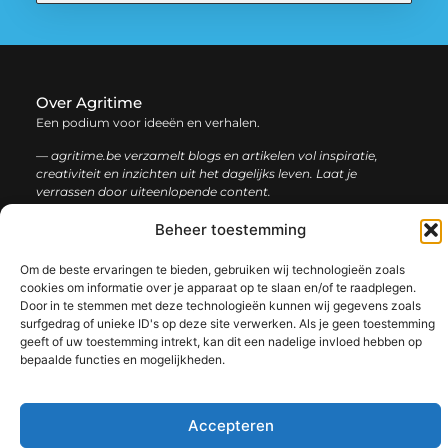
Over Agritime
Een podium voor ideeën en verhalen.
— agritime.be verzamelt blogs en artikelen vol inspiratie,
creativiteit en inzichten uit het dagelijks leven. Laat je
verrassen door uiteenlopende content.
Beheer toestemming
Onze
Bericht categorie
informatie
Om de beste ervaringen te bieden, gebruiken wij technologieën zoals
cookies om informatie over je apparaat op te slaan en/of te raadplegen.
SEO backlinks kopen: zo bouw je stap voor stap aan een sterke online autoriteit
Extra geld verdienen: ontdek slimme manieren om jouw inkomen te vergroten
Door in te stemmen met deze technologieën kunnen wij gegevens zoals
surfgedrag of unieke ID's op deze site verwerken. Als je geen toestemming
geeft of uw toestemming intrekt, kan dit een nadelige invloed hebben op
bepaalde functies en mogelijkheden.
@2025 www.agritime.be. All Right Reserved.​
Accepteren