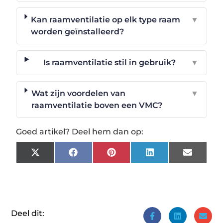
Kan raamventilatie op elk type raam
▼
worden geïnstalleerd?
Is raamventilatie stil in gebruik?
▼
Wat zijn voordelen van
▼
raamventilatie boven een VMC?
Goed artikel? Deel hem dan op:
X
Facebook
Pinterest
LinkedIn
Email
(Twitter)
Deel dit: