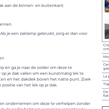
dak aan de binnen- en buitenkant.
pannen.
Als je een zaklamp gebruikt, zorg er dan voor
Cre
on
Mod
ken
Cen
p en ga je naar de zolder om deze te
gee
r op je dak vallen om een kunstmatig lek te
La 
ten en het dakdek boven het natte punt. Zoek
Tra
 positie van het lek op je dak.
De 
fie
appen ondernemen om deze te verhelpen zonder