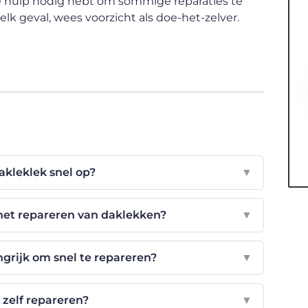
nele hulp nodig hebt om sommige reparaties te
 elk geval, wees voorzicht als doe-het-zelver.
akleklek snel op?
▼
 het repareren van daklekken?
▼
grijk om snel te repareren?
▼
 zelf repareren?
▼