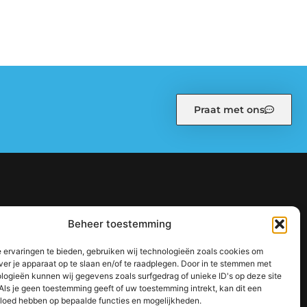
Praat met ons
kiebeleid (EU)
Ons team
Over ons
Partners
Beheer toestemming
: zo bouw je stap voor stap aan een sterke online autoriteit
 ervaringen te bieden, gebruiken wij technologieën zoals cookies om
jouw inkomen te vergroten
ver je apparaat op te slaan en/of te raadplegen. Door in te stemmen met
logieën kunnen wij gegevens zoals surfgedrag of unieke ID's op deze site
Als je geen toestemming geeft of uw toestemming intrekt, kan dit een
vloed hebben op bepaalde functies en mogelijkheden.