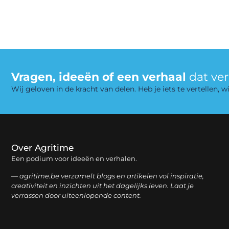
Vragen, ideeën of een verhaal
dat ve
Wij geloven in de kracht van delen. Heb je iets te vertellen,
Over Agritime
Een podium voor ideeën en verhalen.
— agritime.be verzamelt blogs en artikelen vol inspiratie,
creativiteit en inzichten uit het dagelijks leven. Laat je
verrassen door uiteenlopende content.