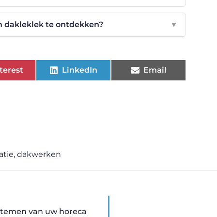
n dakleklek te ontdekken?
▼
terest
LinkedIn
Email
atie
,
dakwerken
ystemen van uw horeca