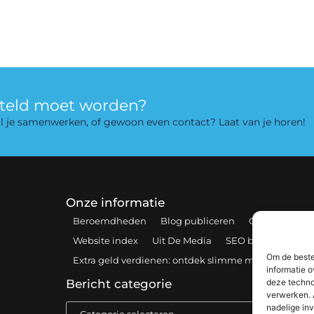
rteld moet worden?
 wil je samenwerken, of gewoon even contact? Laat van je horen!
Onze informatie
Beroemdheden
Blog publiceren
Contact
Coo
Website index
Uit De Media
SEO backlinks kopen
Om de beste
Extra geld verdienen: ontdek slimme manieren om 
informatie o
deze techno
Bericht categorie
verwerken. 
nadelige in