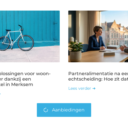
plossingen voor woon-
Partneralimentatie na ee
r dankzij een
echtscheiding: Hoe zit dat
kel in Merksem
Lees verder ➜
➜
Aanbiedingen