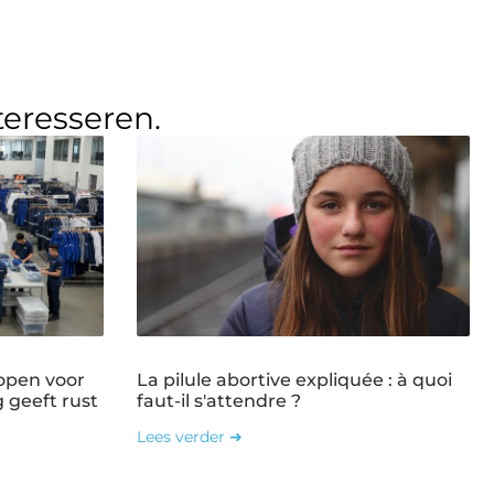
teresseren.
open voor
La pilule abortive expliquée : à quoi
g geeft rust
faut-il s'attendre ?
Lees verder ➜