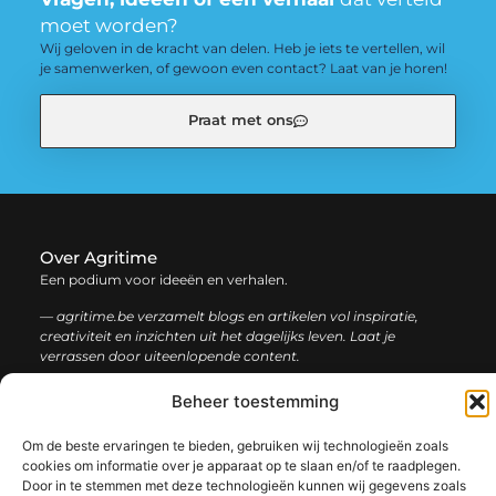
moet worden?
Wij geloven in de kracht van delen. Heb je iets te vertellen, wil
je samenwerken, of gewoon even contact? Laat van je horen!
Praat met ons
Over Agritime
Een podium voor ideeën en verhalen.
— agritime.be verzamelt blogs en artikelen vol inspiratie,
creativiteit en inzichten uit het dagelijks leven. Laat je
verrassen door uiteenlopende content.
Beheer toestemming
Onze
Bericht categorie
informatie
Om de beste ervaringen te bieden, gebruiken wij technologieën zoals
cookies om informatie over je apparaat op te slaan en/of te raadplegen.
SEO backlinks kopen: zo bouw je stap voor stap aan een sterke online autoriteit
Extra geld verdienen: ontdek slimme manieren om jouw inkomen te vergroten
Door in te stemmen met deze technologieën kunnen wij gegevens zoals