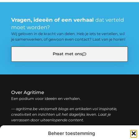
Vragen, ideeën of een verhaal
dat verteld
moet worden?
Wij geloven in de kracht van delen. Heb je iets te vertellen, wil
je samenwerken, of gewoon even contact? Laat van je horen!
Praat met ons
Over Agritime
Een podium voor ideeën en verhalen.
— agritime.be verzamelt blogs en artikelen vol inspiratie,
creativiteit en inzichten uit het dagelijks leven. Laat je
verrassen door uiteenlopende content.
Beheer toestemming
Onze
Bericht categorie