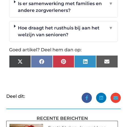
Is er samenwerking met families en
▼
andere zorgverleners?
Hoe draagt het rusthuis bij aan het
▼
welzijn van senioren?
Goed artikel? Deel hem dan op:
X
Facebook
Pinterest
LinkedIn
Email
(Twitter)
Deel dit:
RECENTE BERICHTEN