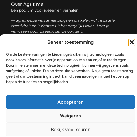
Over Agritime
Een podium voor ideeën en verhalen.
— agritime.be verzamelt blogs en artikelen vol inspiratie,
creativiteit en inzichten uit het dagelijks leven. Laat je
verrassen door uiteenlopende content.
Beheer toestemming
Onze
Bericht categorie
informatie
Om de beste ervaringen te bieden, gebruiken wij technologieën zoals
cookies om informatie over je apparaat op te slaan en/of te raadplegen.
SEO backlinks kopen: zo bouw je stap voor stap aan een sterke online autoriteit
Extra geld verdienen: ontdek slimme manieren om jouw inkomen te vergroten
Door in te stemmen met deze technologieën kunnen wij gegevens zoals
surfgedrag of unieke ID's op deze site verwerken. Als je geen toestemming
geeft of uw toestemming intrekt, kan dit een nadelige invloed hebben op
bepaalde functies en mogelijkheden.
@2025 www.agritime.be. All Right Reserved.​
Accepteren
Weigeren
Bekijk voorkeuren