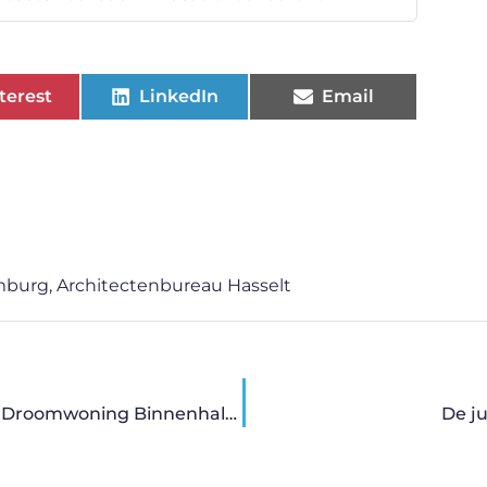
terest
LinkedIn
Email
imburg
,
Architectenbureau Hasselt
Een Huis, Een Kans: Hoe Snelle Beslissers Hun Droomwoning Binnenhalen
De j