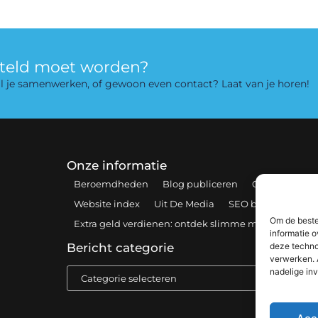
rteld moet worden?
 wil je samenwerken, of gewoon even contact? Laat van je horen!
Onze informatie
Beroemdheden
Blog publiceren
Contact
Coo
Website index
Uit De Media
SEO backlinks kopen
Om de beste
Extra geld verdienen: ontdek slimme manieren om 
informatie o
deze techno
Bericht categorie
verwerken. 
nadelige in