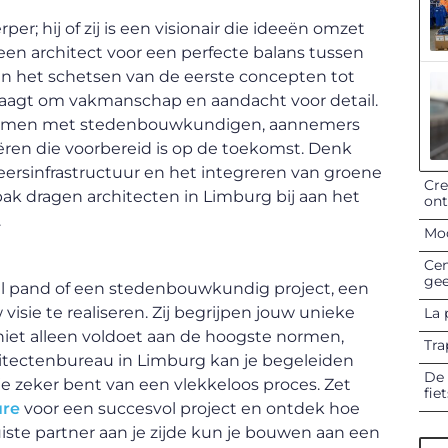
r; hij of zij is een visionair die ideeën omzet
t een architect voor een perfecte balans tussen
an het schetsen van de eerste concepten tot
raagt om vakmanschap en aandacht voor detail.
 samen met stedenbouwkundigen, aannemers
en die voorbereid is op de toekomst. Denk
eersinfrastructuur en het integreren van groene
Cre
pak dragen architecten in Limburg bij aan het
on
.
Mod
Cen
gee
l pand of een stedenbouwkundig project, een
visie te realiseren. Zij begrijpen jouw unieke
La 
iet alleen voldoet aan de hoogste normen,
Tra
hitectenbureau in Limburg kan je begeleiden
De 
 je zeker bent van een vlekkeloos proces. Zet
fie
ure
voor een succesvol project en ontdek hoe
ste partner aan je zijde kun je bouwen aan een