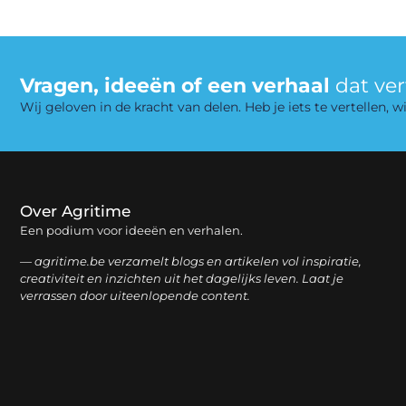
Vragen, ideeën of een verhaal
dat ve
Wij geloven in de kracht van delen. Heb je iets te vertellen,
Over Agritime
Een podium voor ideeën en verhalen.
— agritime.be verzamelt blogs en artikelen vol inspiratie,
creativiteit en inzichten uit het dagelijks leven. Laat je
verrassen door uiteenlopende content.