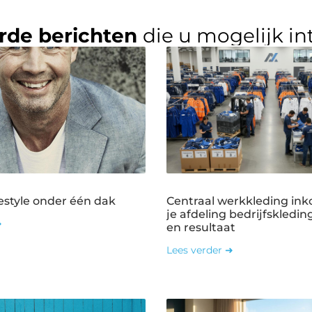
rde berichten
die u mogelijk in
estyle onder één dak
Centraal werkkleding ink
je afdeling bedrijfskledin
➜
en resultaat
Lees verder ➜