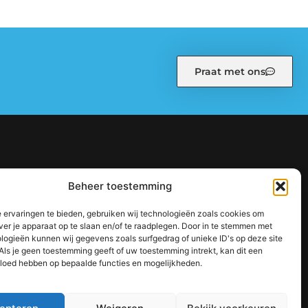
Praat met ons
kiebeleid (EU)
Ons team
Over ons
Partners
Beheer toestemming
: zo bouw je stap voor stap aan een sterke online autoriteit
 ervaringen te bieden, gebruiken wij technologieën zoals cookies om
jouw inkomen te vergroten
ver je apparaat op te slaan en/of te raadplegen. Door in te stemmen met
logieën kunnen wij gegevens zoals surfgedrag of unieke ID's op deze site
Als je geen toestemming geeft of uw toestemming intrekt, kan dit een
vloed hebben op bepaalde functies en mogelijkheden.