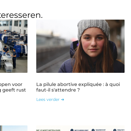
teresseren.
open voor
La pilule abortive expliquée : à quoi
g geeft rust
faut-il s'attendre ?
Lees verder ➜