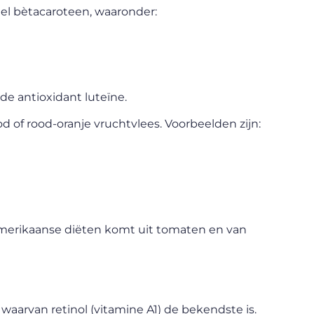
l bètacaroteen, waaronder:
e antioxidant luteïne.
d of rood-oranje vruchtvlees. Voorbeelden zijn:
merikaanse diëten komt uit tomaten en van
waarvan retinol (vitamine A1) de bekendste is.