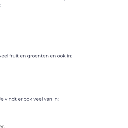
:
eel fruit en groenten en ook in:
 vindt er ook veel van in:
er.