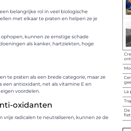
n een belangrijke rol in veel biologische
llen met elkaar te praten en helpen ze je
haam ophopen, kunnen ze ernstige schade
ndoeningen als kanker, hartziekten, hoge
Cre
on
Mod
 te praten als een brede categorie, maar ze
Cen
gee
is een antioxidant, net als vitamine E en
n eigen voordelen.
La 
Tra
nti-oxidanten
De 
fie
ije radicalen te neutraliseren, kunnen ze de