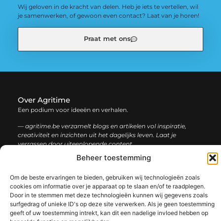
Wij geloven in de kracht van delen. Heb je iets te vertellen, wil
je samenwerken, of gewoon even contact? Laat van je horen!
Praat met ons
Over Agritime
Een podium voor ideeën en verhalen.
— agritime.be verzamelt blogs en artikelen vol inspiratie,
creativiteit en inzichten uit het dagelijks leven. Laat je
verrassen door uiteenlopende content.
Beheer toestemming
Onze
Bericht categorie
Om de beste ervaringen te bieden, gebruiken wij technologieën zoals
informatie
cookies om informatie over je apparaat op te slaan en/of te raadplegen.
Door in te stemmen met deze technologieën kunnen wij gegevens zoals
SEO backlinks kopen: zo bouw je stap voor stap aan een sterke online autoriteit
Extra geld verdienen: ontdek slimme manieren om jouw inkomen te vergroten
surfgedrag of unieke ID's op deze site verwerken. Als je geen toestemming
geeft of uw toestemming intrekt, kan dit een nadelige invloed hebben op