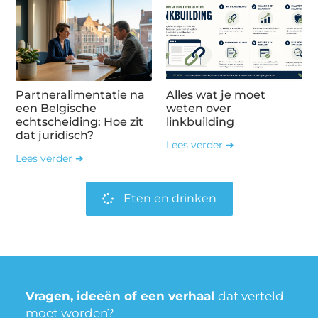
Partneralimentatie na
Alles wat je moet
een Belgische
weten over
echtscheiding: Hoe zit
linkbuilding
dat juridisch?
Lees verder ➜
Lees verder ➜
Eten en drinken
Vragen, ideeën of een verhaal
dat verteld
moet worden?