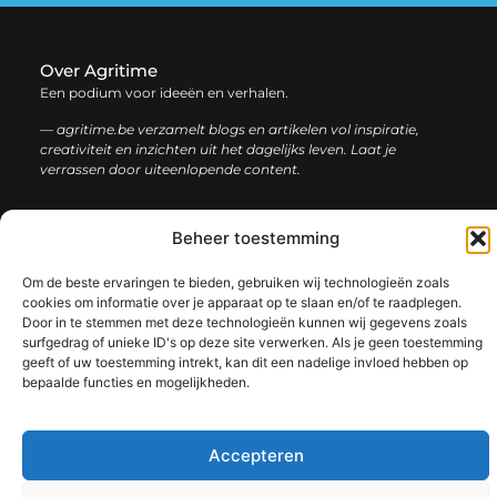
Over Agritime
Een podium voor ideeën en verhalen.
— agritime.be verzamelt blogs en artikelen vol inspiratie,
creativiteit en inzichten uit het dagelijks leven. Laat je
verrassen door uiteenlopende content.
Onze
Bericht categorie
Beheer toestemming
informatie
Om de beste ervaringen te bieden, gebruiken wij technologieën zoals
SEO backlinks kopen: zo bouw je stap voor stap aan een sterke online autoriteit
Extra geld verdienen: ontdek slimme manieren om jouw inkomen te vergroten
cookies om informatie over je apparaat op te slaan en/of te raadplegen.
Door in te stemmen met deze technologieën kunnen wij gegevens zoals
surfgedrag of unieke ID's op deze site verwerken. Als je geen toestemming
geeft of uw toestemming intrekt, kan dit een nadelige invloed hebben op
bepaalde functies en mogelijkheden.
@2025 www.agritime.be. All Right Reserved.​
Accepteren