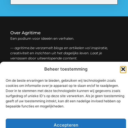
Over Agritime
Een podium voor ideeën en verhalen.
— agritime.be verzamelt blogs en artikelen vol inspiratie,
creativiteit en inzichten uit het dagelijks leven. Laat je
verrassen door uiteenlopende content.
Beheer toestemming
Onze
Bericht categorie
informatie
Om de beste ervaringen te bieden, gebruiken wij technologieën zoals
cookies om informatie over je apparaat op te slaan en/of te raadplegen.
SEO backlinks kopen: zo bouw je stap voor stap aan een sterke online autoriteit
Extra geld verdienen: ontdek slimme manieren om jouw inkomen te vergroten
Door in te stemmen met deze technologieën kunnen wij gegevens zoals
surfgedrag of unieke ID's op deze site verwerken. Als je geen toestemming
geeft of uw toestemming intrekt, kan dit een nadelige invloed hebben op
bepaalde functies en mogelijkheden.
@2025 www.agritime.be. All Right Reserved.​
Accepteren