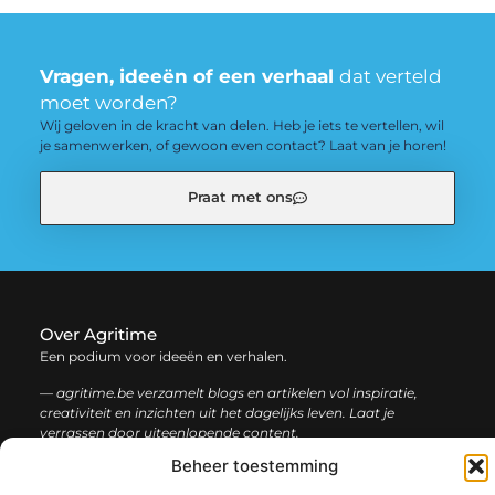
Vragen, ideeën of een verhaal
dat verteld
moet worden?
Wij geloven in de kracht van delen. Heb je iets te vertellen, wil
je samenwerken, of gewoon even contact? Laat van je horen!
Praat met ons
Over Agritime
Een podium voor ideeën en verhalen.
— agritime.be verzamelt blogs en artikelen vol inspiratie,
creativiteit en inzichten uit het dagelijks leven. Laat je
verrassen door uiteenlopende content.
Beheer toestemming
Onze
Bericht categorie