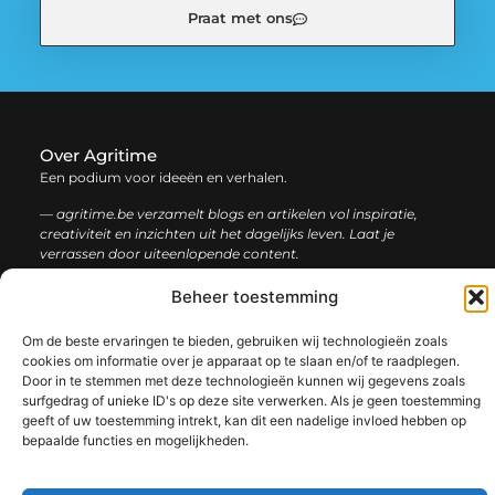
Praat met ons
Over Agritime
Een podium voor ideeën en verhalen.
— agritime.be verzamelt blogs en artikelen vol inspiratie,
creativiteit en inzichten uit het dagelijks leven. Laat je
verrassen door uiteenlopende content.
Beheer toestemming
Onze
Bericht categorie
informatie
Om de beste ervaringen te bieden, gebruiken wij technologieën zoals
cookies om informatie over je apparaat op te slaan en/of te raadplegen.
SEO backlinks kopen: zo bouw je stap voor stap aan een sterke online autoriteit
Extra geld verdienen: ontdek slimme manieren om jouw inkomen te vergroten
Door in te stemmen met deze technologieën kunnen wij gegevens zoals
surfgedrag of unieke ID's op deze site verwerken. Als je geen toestemming
geeft of uw toestemming intrekt, kan dit een nadelige invloed hebben op
bepaalde functies en mogelijkheden.
@2025 www.agritime.be. All Right Reserved.​