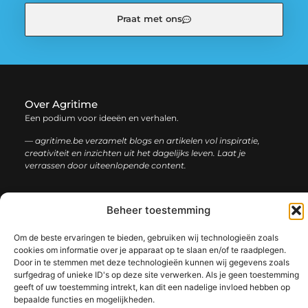
Praat met ons
Over Agritime
Een podium voor ideeën en verhalen.
— agritime.be verzamelt blogs en artikelen vol inspiratie,
creativiteit en inzichten uit het dagelijks leven. Laat je
verrassen door uiteenlopende content.
Onze
Bericht categorie
Beheer toestemming
informatie
Om de beste ervaringen te bieden, gebruiken wij technologieën zoals
SEO backlinks kopen: zo bouw je stap voor stap aan een sterke online autoriteit
Extra geld verdienen: ontdek slimme manieren om jouw inkomen te vergroten
cookies om informatie over je apparaat op te slaan en/of te raadplegen.
Door in te stemmen met deze technologieën kunnen wij gegevens zoals
surfgedrag of unieke ID's op deze site verwerken. Als je geen toestemming
geeft of uw toestemming intrekt, kan dit een nadelige invloed hebben op
@2025 www.agritime.be. All Right Reserved.​
bepaalde functies en mogelijkheden.