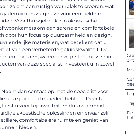
en ze om een rustige werkplek te creëren, wat
vergaderruimtes zorgen ze voor een heldere
den. Voor thuisgebruik zijn akoestische
s of woonkamers om een serene en comfortabele
ich door hun focus op duurzaamheid en design.
uvriendelijke materialen, wat betekent dat u
eniet van een verbeterde geluidskwaliteit. De
Cre
men en texturen, waardoor ze perfect passen in
on
ucten van deze specialist, investeert u in zowel
Mod
.
Cen
gee
Neem dan contact op met de specialist voor
La 
die deze panelen te bieden hebben. Door te
Tra
, kiest u voor topkwaliteit en duurzaamheid.
De 
dige akoestische oplossingen en ervaar zelf
fie
stillere, comfortabelere ruimte en geniet van
 kunnen bieden.