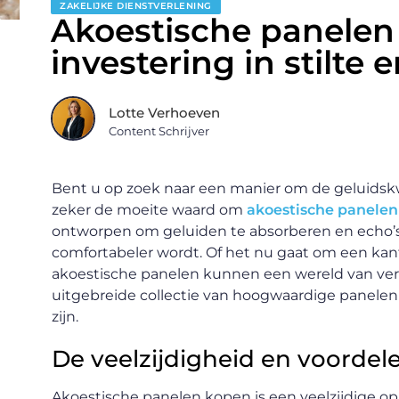
ZAKELIJKE DIENSTVERLENING
Akoestische panelen
investering in stilte 
Lotte Verhoeven
Content Schrijver
Bent u op zoek naar een manier om de geluidskwa
zeker de moeite waard om
akoestische panelen
ontworpen om geluiden te absorberen en echo’s 
comfortabeler wordt. Of het nu gaat om een kant
akoestische panelen kunnen een wereld van versc
uitgebreide collectie van hoogwaardige panelen d
zijn.
De veelzijdigheid en voordel
Akoestische panelen kopen is een veelzijdige op