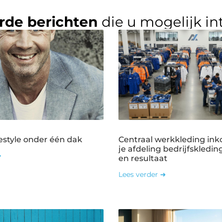
rde berichten
die u mogelijk in
estyle onder één dak
Centraal werkkleding ink
je afdeling bedrijfskledin
➜
en resultaat
Lees verder ➜