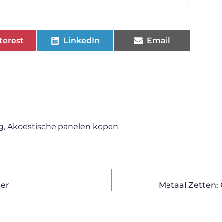
terest
LinkedIn
Email
g
,
Akoestische panelen kopen
ter
Metaal Zetten: