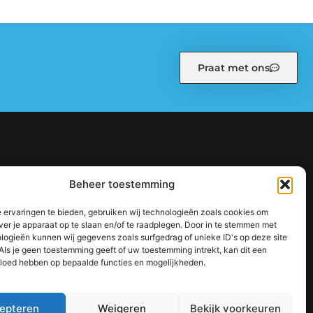
Praat met ons
kiebeleid (EU)
Ons team
Over ons
Partners
Beheer toestemming
: zo bouw je stap voor stap aan een sterke online autoriteit
 ervaringen te bieden, gebruiken wij technologieën zoals cookies om
jouw inkomen te vergroten
ver je apparaat op te slaan en/of te raadplegen. Door in te stemmen met
logieën kunnen wij gegevens zoals surfgedrag of unieke ID's op deze site
Als je geen toestemming geeft of uw toestemming intrekt, kan dit een
vloed hebben op bepaalde functies en mogelijkheden.
epteren
Weigeren
Bekijk voorkeuren
TOP