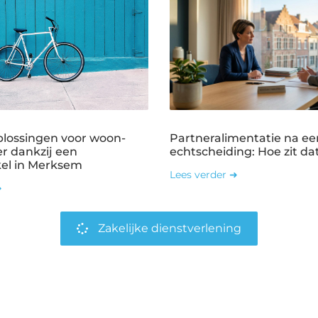
plossingen voor woon-
Partneralimentatie na ee
r dankzij een
echtscheiding: Hoe zit dat
kel in Merksem
Lees verder ➜
➜
Zakelijke dienstverlening