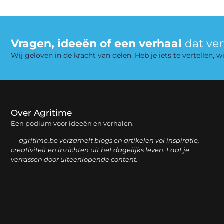
Vragen, ideeën of een verhaal
dat ve
Wij geloven in de kracht van delen. Heb je iets te vertellen,
Over Agritime
Een podium voor ideeën en verhalen.
— agritime.be verzamelt blogs en artikelen vol inspiratie,
creativiteit en inzichten uit het dagelijks leven. Laat je
verrassen door uiteenlopende content.