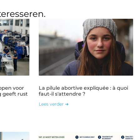
teresseren.
open voor
La pilule abortive expliquée : à quoi
g geeft rust
faut-il s'attendre ?
Lees verder ➜