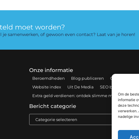
rteld moet worden?
 wil je samenwerken, of gewoon even contact? Laat van je horen!
Onze informatie
Beroemdheden
Blog publiceren
Contact
Coo
Website index
Uit De Media
SEO backlinks kopen
Om de beste
Extra geld verdienen: ontdek slimme manieren om 
informatie o
deze techno
Bericht categorie
verwerken. 
nadelige in
Acc