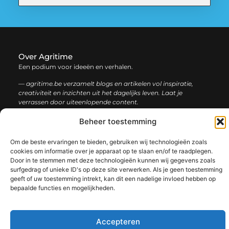
Over Agritime
Een podium voor ideeën en verhalen.
— agritime.be verzamelt blogs en artikelen vol inspiratie,
creativiteit en inzichten uit het dagelijks leven. Laat je
verrassen door uiteenlopende content.
Beheer toestemming
Onze
Bericht categorie
informatie
Om de beste ervaringen te bieden, gebruiken wij technologieën zoals
cookies om informatie over je apparaat op te slaan en/of te raadplegen.
SEO backlinks kopen: zo bouw je stap voor stap aan een sterke online autoriteit
Extra geld verdienen: ontdek slimme manieren om jouw inkomen te vergroten
Door in te stemmen met deze technologieën kunnen wij gegevens zoals
surfgedrag of unieke ID's op deze site verwerken. Als je geen toestemming
geeft of uw toestemming intrekt, kan dit een nadelige invloed hebben op
bepaalde functies en mogelijkheden.
@2025 www.agritime.be. All Right Reserved.​
Accepteren