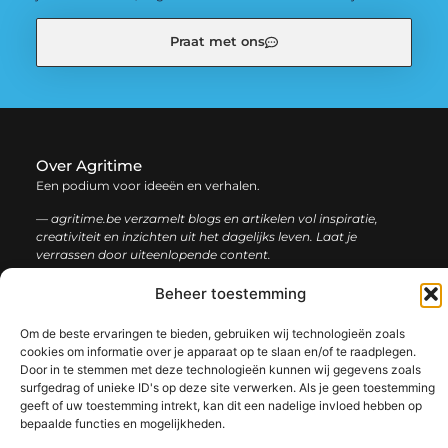
Praat met ons
Over Agritime
Een podium voor ideeën en verhalen.
— agritime.be verzamelt blogs en artikelen vol inspiratie,
creativiteit en inzichten uit het dagelijks leven. Laat je
verrassen door uiteenlopende content.
Beheer toestemming
Onze
Bericht categorie
informatie
Om de beste ervaringen te bieden, gebruiken wij technologieën zoals
cookies om informatie over je apparaat op te slaan en/of te raadplegen.
SEO backlinks kopen: zo bouw je stap voor stap aan een sterke online autoriteit
Extra geld verdienen: ontdek slimme manieren om jouw inkomen te vergroten
Door in te stemmen met deze technologieën kunnen wij gegevens zoals
surfgedrag of unieke ID's op deze site verwerken. Als je geen toestemming
geeft of uw toestemming intrekt, kan dit een nadelige invloed hebben op
bepaalde functies en mogelijkheden.