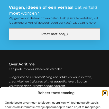
Vragen, ideeën of een verhaal
dat verteld
moet worden?
Wij geloven in de kracht van delen. Heb je iets te vertellen, wil
je samenwerken, of gewoon even contact? Laat van je horen!
Praat met ons
Over Agritime
Een podium voor ideeën en verhalen.
— agritime.be verzamelt blogs en artikelen vol inspiratie,
creativiteit en inzichten uit het dagelijks leven. Laat je
verrassen door uiteenlopende content.
Beheer toestemming
Onze
Bericht categorie
Om de beste ervaringen te bieden, gebruiken wij technologieën zoals
informatie
cookies om informatie over je apparaat op te slaan en/of te raadplegen.