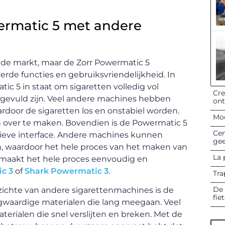
wermatic 5 met andere
p de markt, maar de Zorr Powermatic 5
erde functies en gebruiksvriendelijkheid. In
c 5 in staat om sigaretten volledig vol
Cre
 gevuld zijn. Veel andere machines hebben
on
rdoor de sigaretten los en onstabiel worden.
Mod
n over te maken. Bovendien is de Powermatic 5
Cen
tieve interface. Andere machines kunnen
gee
en, waardoor het hele proces van het maken van
La 
 maakt het hele proces eenvoudig en
c 3
of
Shark Powermatic 3
.
Tra
De 
ichte van andere sigarettenmachines is de
fie
waardige materialen die lang meegaan. Veel
rialen die snel verslijten en breken. Met de