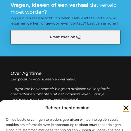
Vragen, ideeën of een verhaal
dat verteld
moet worden?
Wij geloven in de kracht van delen. Heb je iets te vertellen, wil
je samenwerken, of gewoon even contact? Laat van je horen!
Praat met ons
Over Agritime
Een podium voor ideeën en verhalen.
— agritime.be verzamelt blogs en artikelen vol inspiratie,
creativiteit en inzichten uit het dagelijks leven. Laat je
verrassen door uiteenlopende content.
Beheer toestemming
Onze
Bericht categorie
Om de beste ervaringen te bieden, gebruiken wij technologieën zoals
informatie
cookies om informatie over je apparaat op te slaan en/of te raadplegen.
Door in te stemmen met deze technologieën kunnen wij gegevens zoals
SEO backlinks kopen: zo bouw je stap voor stap aan een sterke online autoriteit
Extra geld verdienen: ontdek slimme manieren om jouw inkomen te vergroten