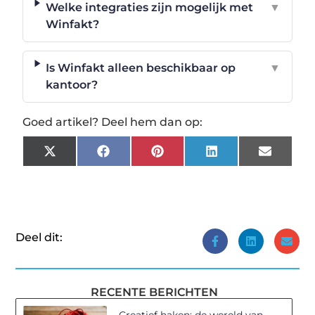
Welke integraties zijn mogelijk met
▼
Winfakt?
Is Winfakt alleen beschikbaar op
▼
kantoor?
Goed artikel? Deel hem dan op:
X
Facebook
Pinterest
LinkedIn
Email
(Twitter)
Deel dit:
RECENTE BERICHTEN
Creatief haken: de wereld van