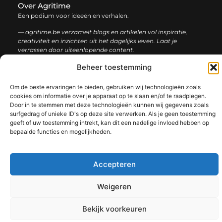
Over Agritime
Een podium voor ideeën en verhalen.
— agritime.be verzamelt blogs en artikelen vol inspiratie,
creativiteit en inzichten uit het dagelijks leven. Laat je
verrassen door uiteenlopende content.
Beheer toestemming
Onze
Bericht categorie
informatie
Om de beste ervaringen te bieden, gebruiken wij technologieën zoals
cookies om informatie over je apparaat op te slaan en/of te raadplegen.
SEO backlinks kopen: zo bouw je stap voor stap aan een sterke online autoriteit
Extra geld verdienen: ontdek slimme manieren om jouw inkomen te vergroten
Door in te stemmen met deze technologieën kunnen wij gegevens zoals
surfgedrag of unieke ID's op deze site verwerken. Als je geen toestemming
geeft of uw toestemming intrekt, kan dit een nadelige invloed hebben op
bepaalde functies en mogelijkheden.
@2025 www.agritime.be. All Right Reserved.​
Accepteren
Weigeren
Bekijk voorkeuren