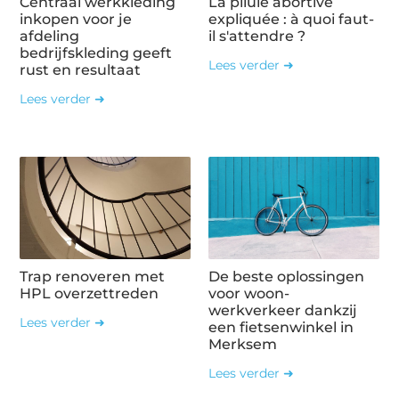
Centraal werkkleding
La pilule abortive
inkopen voor je
expliquée : à quoi faut-
afdeling
il s'attendre ?
bedrijfskleding geeft
Lees verder ➜
rust en resultaat
Lees verder ➜
Trap renoveren met
De beste oplossingen
HPL overzettreden
voor woon-
werkverkeer dankzij
Lees verder ➜
een fietsenwinkel in
Merksem
Lees verder ➜