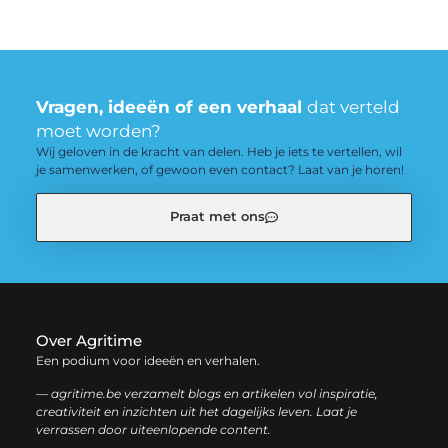
Vragen, ideeën of een verhaal
dat verteld
moet worden?
Wij geloven in de kracht van delen. Heb je iets te vertellen, wil
je samenwerken, of gewoon even contact? Laat van je horen!
Praat met ons
Over Agritime
Een podium voor ideeën en verhalen.
— agritime.be verzamelt blogs en artikelen vol inspiratie,
creativiteit en inzichten uit het dagelijks leven. Laat je
verrassen door uiteenlopende content.