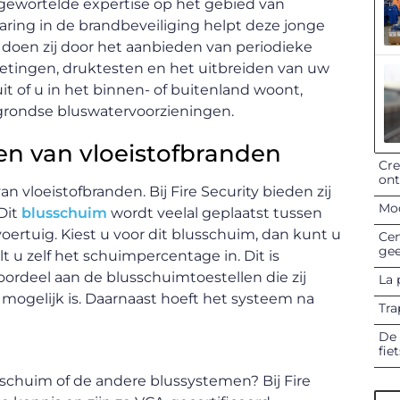
epgewortelde expertise op het gebied van
ring in de brandbeveiliging helpt deze jonge
doen zij door het aanbieden van periodieke
etingen, druktesten en het uitbreiden van uw
 of u in het binnen- of buitenland woont,
grondse bluswatervoorzieningen.
en van vloeistofbranden
Cre
on
 vloeistofbranden. Bij Fire Security bieden zij
Mod
Dit
blusschuim
wordt veelal geplaatst tussen
ertuig. Kiest u voor dit blusschuim, dan kunt u
Cen
gee
 u zelf het schuimpercentage in. Dit is
oordeel aan de blusschuimtoestellen die zij
La 
 mogelijk is. Daarnaast hoeft het systeem na
Tra
De 
fie
sschuim of de andere blussystemen? Bij Fire