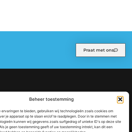
Praat met ons
kiebeleid (EU)
Ons team
Over ons
Partners
Beheer toestemming
: zo bouw je stap voor stap aan een sterke online autoriteit
 ervaringen te bieden, gebruiken wij technologieën zoals cookies om
jouw inkomen te vergroten
ver je apparaat op te slaan en/of te raadplegen. Door in te stemmen met
logieën kunnen wij gegevens zoals surfgedrag of unieke ID's op deze site
Als je geen toestemming geeft of uw toestemming intrekt, kan dit een