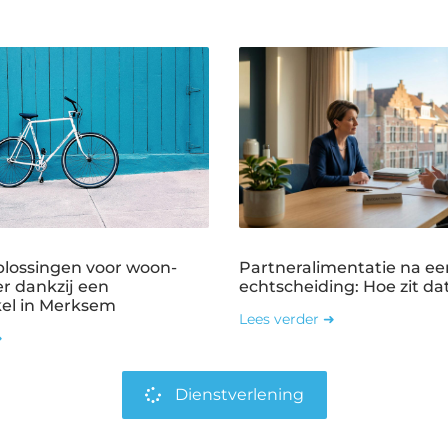
plossingen voor woon-
Partneralimentatie na ee
r dankzij een
echtscheiding: Hoe zit dat
kel in Merksem
Lees verder ➜
➜
Dienstverlening