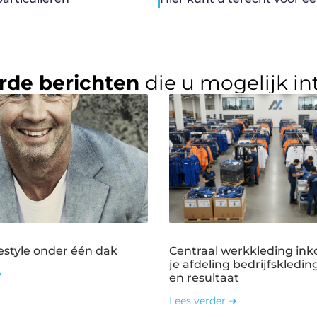
rde berichten
die u mogelijk in
estyle onder één dak
Centraal werkkleding ink
je afdeling bedrijfskledin
➜
en resultaat
Lees verder ➜