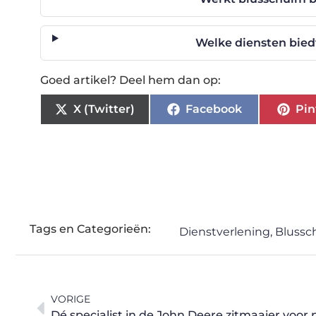
Welke diensten biedt
Goed artikel? Deel hem dan op:
X (Twitter)
Facebook
Pin
Tags en Categorieën:
Dienstverlening
,
Blussc
VORIGE
Dé specialist in de John Deere zitmaaier voor 