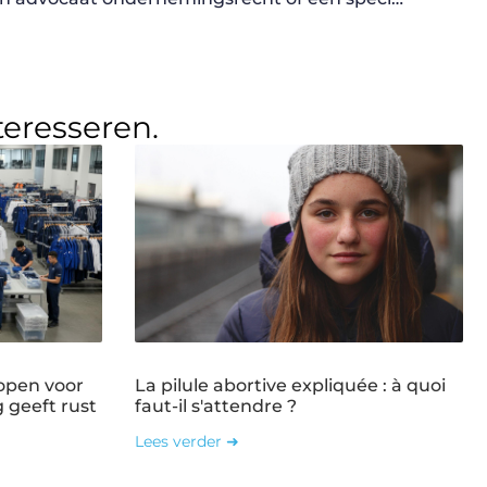
teresseren.
open voor
La pilule abortive expliquée : à quoi
g geeft rust
faut-il s'attendre ?
Lees verder ➜