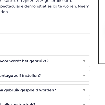
e kennis en zijn ze VCA-gecertificeerd.
 spectaculaire demonstraties bij te wonen. Neem
eden.
voor wordt het gebruikt?
▼
ntage zelf instellen?
▼
na gebruik gespoeld worden?
▼
ij elke waterdruk?
▼