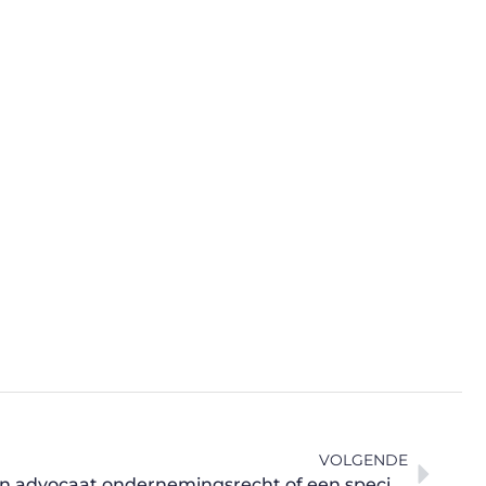
VOLGENDE
Hier kunt u terecht voor een advocaat ondernemingsrecht of een specialist in bouwverzekeringen