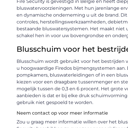
Fire Security is gevestigd in België en heeft di
bluswatervoorzieningen. Met hun jarenlange erva
en dynamische onderneming u uit de brand. Dit 
controles, herstellingswerkzaamheden, debietm
bestaande bluswatersystemen. Het maakt niet uit
schakel hen in voor uw bovengrondse en onder
Blusschuim voor het bestrijd
Blusschuim wordt gebruikt voor het bestrijden van
u hoogwaardige Firedos bijmengsystemen aan. 
pompkamers, bluswaterleidingen of in een blusvo
kiezen voor een draagbare tussenmenger en stelt
mogelijk tussen de 0,3 en 6 procent. Het grote v
aanbieden is dat er bij elke druk schuimvorming
gebruik niet gespoeld te worden.
Neem contact op voor meer informatie
Zou u graag meer informatie willen over het blu