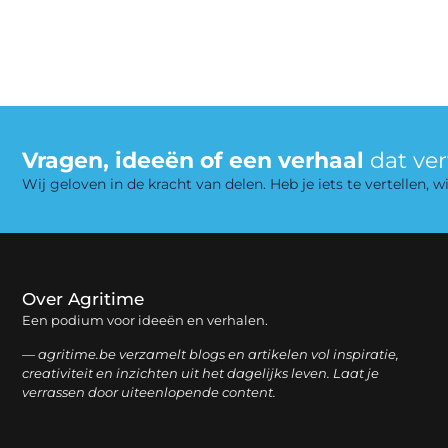
Vragen, ideeën of een verhaal
dat ve
Wij geloven in de kracht van delen. Heb je iets te vertellen,
Over Agritime
Een podium voor ideeën en verhalen.
— agritime.be verzamelt blogs en artikelen vol inspiratie,
creativiteit en inzichten uit het dagelijks leven. Laat je
verrassen door uiteenlopende content.