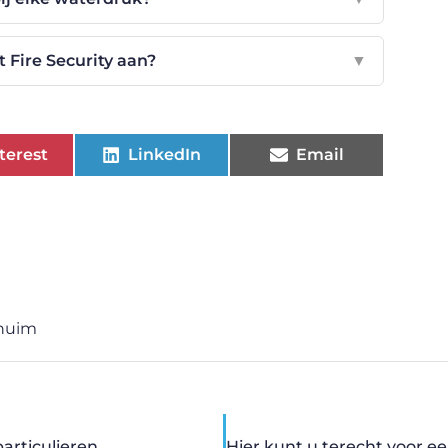
 Fire Security aan?
▼
terest
LinkedIn
Email
huim
particulieren