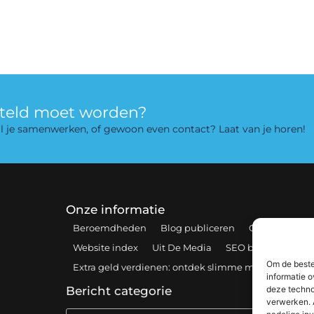
rteld moet worden?
 wil je samenwerken, of gewoon even contact? Laat van je horen!
Onze informatie
Beroemdheden
Blog publiceren
Contact
Coo
Website index
Uit De Media
SEO backlinks kopen
Om de beste
Extra geld verdienen: ontdek slimme manieren om 
informatie o
deze techno
Bericht categorie
verwerken. 