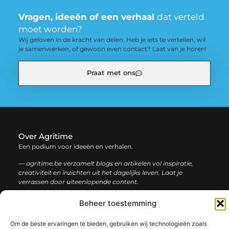
Vragen, ideeën of een verhaal
dat verteld
moet worden?
Wij geloven in de kracht van delen. Heb je iets te vertellen, wil
je samenwerken, of gewoon even contact? Laat van je horen!
Praat met ons
Over Agritime
Een podium voor ideeën en verhalen.
— agritime.be verzamelt blogs en artikelen vol inspiratie,
creativiteit en inzichten uit het dagelijks leven. Laat je
verrassen door uiteenlopende content.
Beheer toestemming
Onze
Bericht categorie
informatie
Om de beste ervaringen te bieden, gebruiken wij technologieën zoals