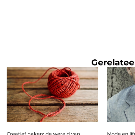
Gerelatee
Creatief haken: de wereld van
Mode en lif