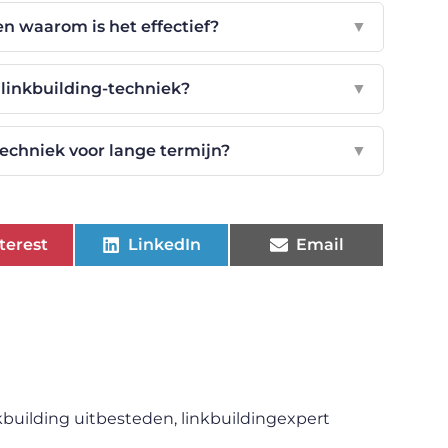
en waarom is het effectief?
▼
 linkbuilding-techniek?
▼
techniek voor lange termijn?
▼
terest
LinkedIn
Email
kbuilding uitbesteden
,
linkbuildingexpert