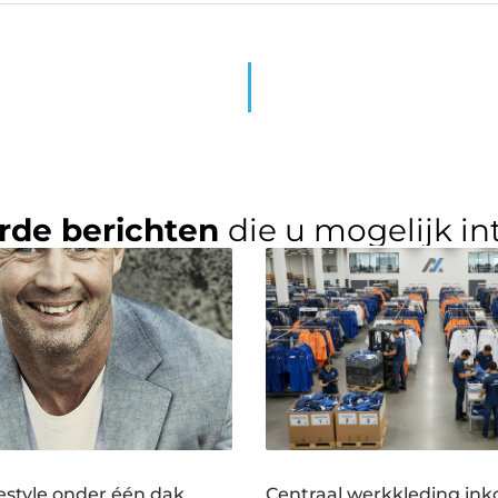
rde berichten
die u mogelijk in
estyle onder één dak
Centraal werkkleding ink