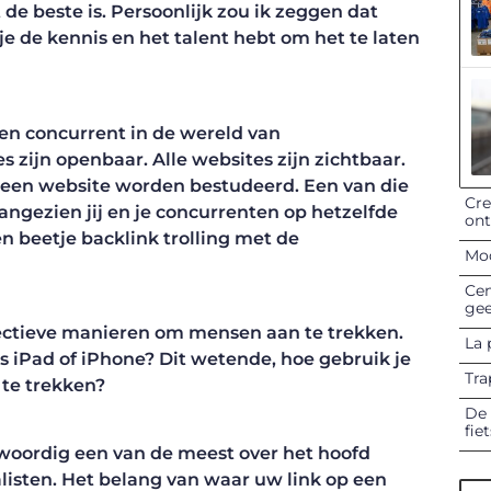
 beste is. Persoonlijk zou ik zeggen dat
s je de kennis en het talent hebt om het te laten
en concurrent in de wereld van
 zijn openbaar. Alle websites zijn zichtbaar.
 een website worden bestudeerd. Een van die
Cre
angezien jij en je concurrenten op hetzelfde
on
n beetje backlink trolling met de
Mod
Cen
gee
fectieve manieren om mensen aan te trekken.
La 
tis iPad of iPhone? Dit wetende, hoe gebruik je
Tra
n te trekken?
De 
fie
nwoordig een van de meest over het hoofd
listen. Het belang van waar uw link op een