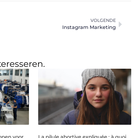
VOLGENDE
Instagram Marketing
teresseren.
open voor
La pilule abortive expliquée : à quoi