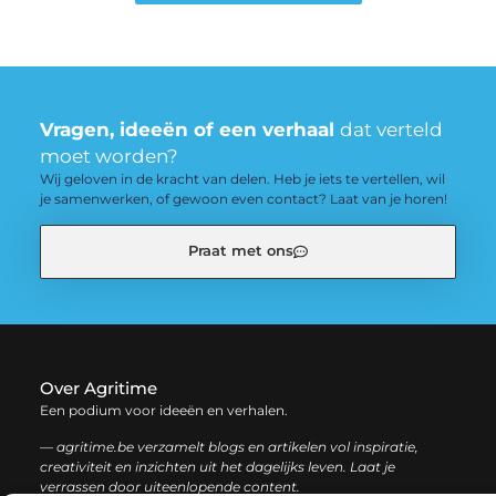
Vragen, ideeën of een verhaal
dat verteld
moet worden?
Wij geloven in de kracht van delen. Heb je iets te vertellen, wil
je samenwerken, of gewoon even contact? Laat van je horen!
Praat met ons
Over Agritime
Een podium voor ideeën en verhalen.
— agritime.be verzamelt blogs en artikelen vol inspiratie,
creativiteit en inzichten uit het dagelijks leven. Laat je
verrassen door uiteenlopende content.