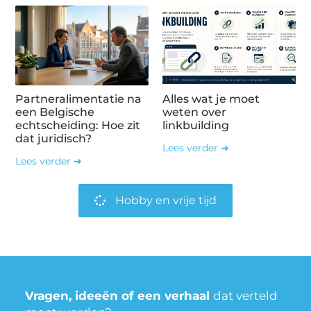
Partneralimentatie na
Alles wat je moet
een Belgische
weten over
echtscheiding: Hoe zit
linkbuilding
dat juridisch?
Lees verder ➜
Lees verder ➜
Hobby en vrije tijd
Vragen, ideeën of een verhaal
dat verteld