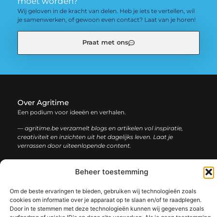
moet worden?
Wij geloven in de kracht van delen. Heb je iets te vertellen, wil
je samenwerken, of gewoon even contact? Laat van je horen!
Praat met ons
Over Agritime
Een podium voor ideeën en verhalen.
— agritime.be verzamelt blogs en artikelen vol inspiratie,
creativiteit en inzichten uit het dagelijks leven. Laat je
verrassen door uiteenlopende content.
Onze
Beheer toestemming
Bericht categorie
informatie
Om de beste ervaringen te bieden, gebruiken wij technologieën zoals
SEO backlinks kopen: zo bouw je stap voor stap aan een sterke online autoriteit
Extra geld verdienen: ontdek slimme manieren om jouw inkomen te vergroten
cookies om informatie over je apparaat op te slaan en/of te raadplegen.
Door in te stemmen met deze technologieën kunnen wij gegevens zoals