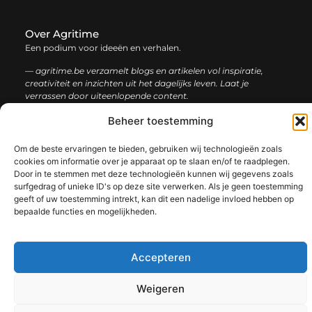
Over Agritime
Een podium voor ideeën en verhalen.
— agritime.be verzamelt blogs en artikelen vol inspiratie,
creativiteit en inzichten uit het dagelijks leven. Laat je
verrassen door uiteenlopende content.
Beheer toestemming
Onze
Bericht categorie
informatie
Om de beste ervaringen te bieden, gebruiken wij technologieën zoals
cookies om informatie over je apparaat op te slaan en/of te raadplegen.
SEO backlinks kopen: zo bouw je stap voor stap aan een sterke online autoriteit
Extra geld verdienen: ontdek slimme manieren om jouw inkomen te vergroten
Door in te stemmen met deze technologieën kunnen wij gegevens zoals
surfgedrag of unieke ID's op deze site verwerken. Als je geen toestemming
geeft of uw toestemming intrekt, kan dit een nadelige invloed hebben op
bepaalde functies en mogelijkheden.
@2025 www.agritime.be. All Right Reserved.​
Accepteren
Weigeren