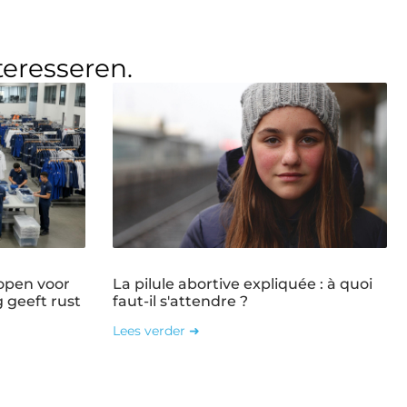
teresseren.
open voor
La pilule abortive expliquée : à quoi
g geeft rust
faut-il s'attendre ?
Lees verder ➜