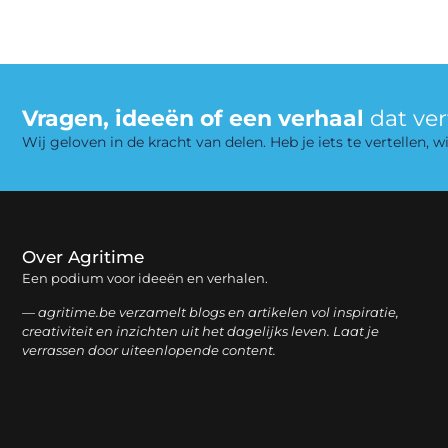
Vragen, ideeën of een verhaal
dat ve
Wij geloven in de kracht van delen. Heb je iets te vertellen,
Over Agritime
Een podium voor ideeën en verhalen.
— agritime.be verzamelt blogs en artikelen vol inspiratie,
creativiteit en inzichten uit het dagelijks leven. Laat je
verrassen door uiteenlopende content.