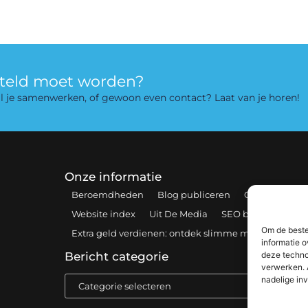
rteld moet worden?
 wil je samenwerken, of gewoon even contact? Laat van je horen!
Onze informatie
Beroemdheden
Blog publiceren
Contact
Coo
Website index
Uit De Media
SEO backlinks kopen
Om de beste
Extra geld verdienen: ontdek slimme manieren om 
informatie o
deze techno
Bericht categorie
verwerken. 
nadelige in