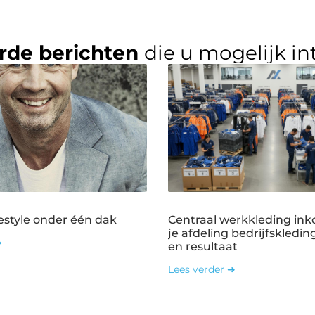
rde berichten
die u mogelijk in
estyle onder één dak
Centraal werkkleding ink
je afdeling bedrijfskledin
➜
en resultaat
Lees verder ➜