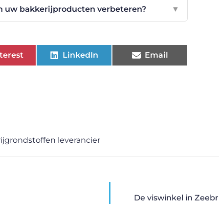
n uw bakkerijproducten verbeteren?
▼
terest
LinkedIn
Email
ijgrondstoffen leverancier
De viswinkel in Zeeb