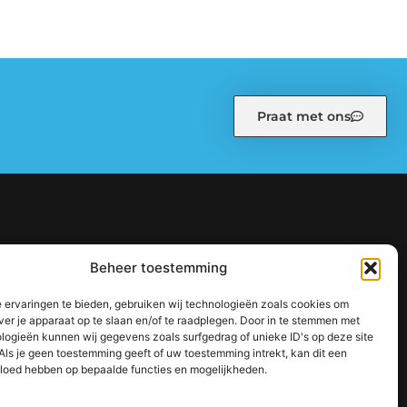
Praat met ons
kiebeleid (EU)
Ons team
Over ons
Partners
Beheer toestemming
: zo bouw je stap voor stap aan een sterke online autoriteit
 ervaringen te bieden, gebruiken wij technologieën zoals cookies om
jouw inkomen te vergroten
ver je apparaat op te slaan en/of te raadplegen. Door in te stemmen met
logieën kunnen wij gegevens zoals surfgedrag of unieke ID's op deze site
Als je geen toestemming geeft of uw toestemming intrekt, kan dit een
vloed hebben op bepaalde functies en mogelijkheden.