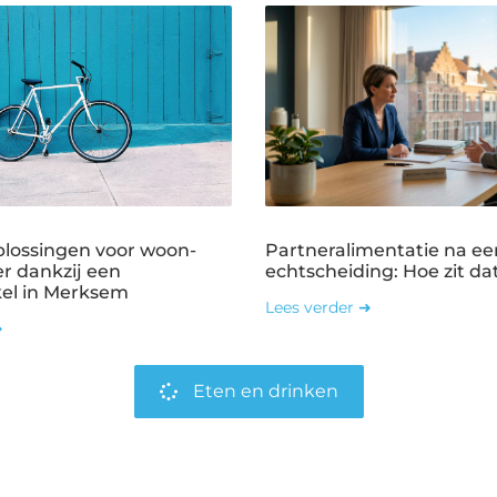
plossingen voor woon-
Partneralimentatie na ee
r dankzij een
echtscheiding: Hoe zit dat
kel in Merksem
Lees verder ➜
➜
Eten en drinken