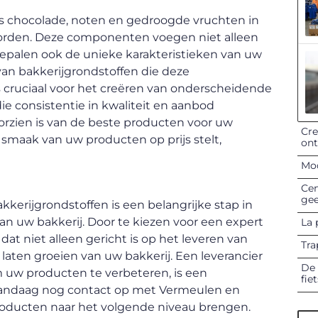
s chocolade, noten en gedroogde vruchten in
orden. Deze componenten voegen niet alleen
epalen ook de unieke karakteristieken van uw
van bakkerijgrondstoffen die deze
s cruciaal voor het creëren van onderscheidende
ie consistentie in kwaliteit en aanbod
voorzien is van de beste producten voor uw
Cre
smaak van uw producten op prijs stelt,
on
Mod
Cen
gee
kerijgrondstoffen is een belangrijke stap in
an uw bakkerij. Door te kiezen voor een expert
La 
dat niet alleen gericht is op het leveren van
Tra
aten groeien van uw bakkerij. Een leverancier
De 
m uw producten te verbeteren, is een
fie
vandaag nog contact op met Vermeulen en
roducten naar het volgende niveau brengen.