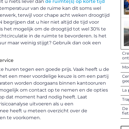
t u niets liever dan
de ruimte(s) op korte tijd
e temperatuur van de ruime kan dit soms wel
erwerk, terwijl voor chape acht weken droogtijd
begrijpen dat u hier niet altijd de tijd voor
is het mogelijk om de droogtijd tot wel 30% te
chtcirculatie in de ruimte te bevorderen. Is het
r maar weinig stijgt? Gebruik dan ook een
Cre
on
ervice
Mod
e huren tegen een goede prijs. Vaak heeft u de
het een meer voordelige keuze is om een partij
Cen
gee
paraten worden doorgaans binnen kantooruren
d mogelijk om contact op te nemen en de opties
La 
 u op dat moment hard nodig heeft. Laat
Tra
sicoanalyse uitvoeren als u een
De 
mee heeft u meteen overzicht over de
fie
ngen te voorkomen.