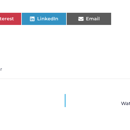
terest
LinkedIn
Email
r
Wat