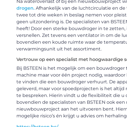
Na wateroverlast of bij een nieuwbouwproject wil
drogen.
Afhankelijk van de luchtcirculatie en d
twee tot drie weken in beslag nemen voor pleist
geen uitzondering is. De specialisten van BSTEEN 
heeft! Door een sterke bouwdroger in te zetten, 
versnellen. Zet tevens een ventilator in om de lu
bovendien een koude ruimte waar de temperatuu
verwarmingsunit uit het assortiment.
Vertrouw op een specialist met hoogwaardige s
Bij BSTEEN is het mogelijk om een bouwdroger t
machine maar voor één project nodig, waardoor 
te vinden die een bouwdroger verhuurt. De ap
geleverd, maar voor spoedprojecten is het altij
te bespreken. Hierin vindt u de flexibiliteit die
bovendien de specialisten van BSTEEN ook een ri
nieuwbouwproject aan het uitvoeren bent. Hier
mogelijke risico’s én krijgt u advies om herhali
https://bsteen.be/