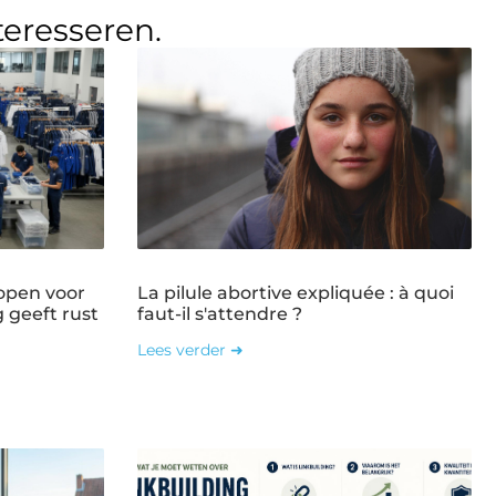
teresseren.
open voor
La pilule abortive expliquée : à quoi
g geeft rust
faut-il s'attendre ?
Lees verder ➜