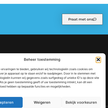
Praat met ons
kiebeleid (EU)
Ons team
Over ons
Partners
Beheer toestemming
: zo bouw je stap voor stap aan een sterke online autoriteit
 ervaringen te bieden, gebruiken wij technologieën zoals cookies om
jouw inkomen te vergroten
ver je apparaat op te slaan en/of te raadplegen. Door in te stemmen met
logieën kunnen wij gegevens zoals surfgedrag of unieke ID's op deze site
Als je geen toestemming geeft of uw toestemming intrekt, kan dit een
vloed hebben op bepaalde functies en mogelijkheden.
epteren
Weigeren
Bekijk voorkeuren
TOP