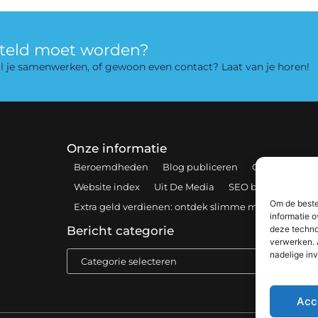
rteld moet worden?
 wil je samenwerken, of gewoon even contact? Laat van je horen!
Onze informatie
Beroemdheden
Blog publiceren
Contact
Coo
Website index
Uit De Media
SEO backlinks kopen
Om de beste
Extra geld verdienen: ontdek slimme manieren om 
informatie o
deze techno
Bericht categorie
verwerken. 
nadelige in
Acc