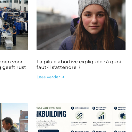
open voor
La pilule abortive expliquée : à quoi
g geeft rust
faut-il s'attendre ?
Lees verder ➜