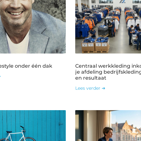
estyle onder één dak
Centraal werkkleding ink
je afdeling bedrijfskledin
➜
en resultaat
Lees verder ➜