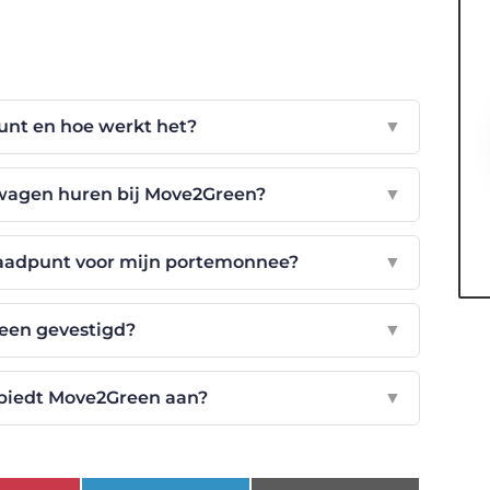
unt en hoe werkt het?
▼
fswagen huren bij Move2Green?
▼
laadpunt voor mijn portemonnee?
▼
een gevestigd?
▼
biedt Move2Green aan?
▼