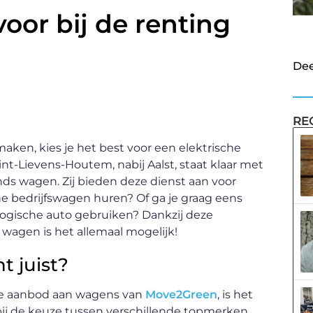
oor bij de renting
n
Dee
RE
aken, kies je het best voor een elektrische
t-Lievens-Houtem, nabij Aalst, staat klaar met
ds wagen. Zij bieden deze dienst aan voor
che bedrijfswagen huren? Of ga je graag eens
ologische auto gebruiken? Dankzij deze
e wagen is het allemaal mogelijk!
t juist?
de aanbod aan wagens van
Move2Green
, is het
bij de keuze tussen verschillende topmerken,