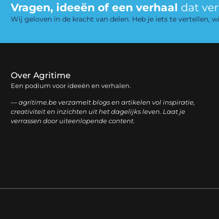
Vragen, ideeën of een verhaal
dat ve
Wij geloven in de kracht van delen. Heb je iets te vertellen,
Over Agritime
Een podium voor ideeën en verhalen.
— agritime.be verzamelt blogs en artikelen vol inspiratie,
creativiteit en inzichten uit het dagelijks leven. Laat je
verrassen door uiteenlopende content.