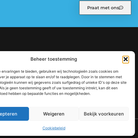
Praat met ons
kiebeleid (EU)
Ons team
Over ons
Partners
Beheer toestemming
: zo bouw je stap voor stap aan een sterke online autoriteit
 ervaringen te bieden, gebruiken wij technologieën zoals cookies om
jouw inkomen te vergroten
ver je apparaat op te slaan en/of te raadplegen. Door in te stemmen met
logieën kunnen wij gegevens zoals surfgedrag of unieke ID's op deze site
Als je geen toestemming geeft of uw toestemming intrekt, kan dit een
vloed hebben op bepaalde functies en mogelijkheden.
epteren
Weigeren
Bekijk voorkeuren
TOP
Cookiebeleid