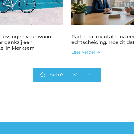
plossingen voor woon-
Partneralimentatie na ee
r dankzij een
echtscheiding: Hoe zit dat
kel in Merksem
Lees verder ➜
➜
Auto's en Motoren