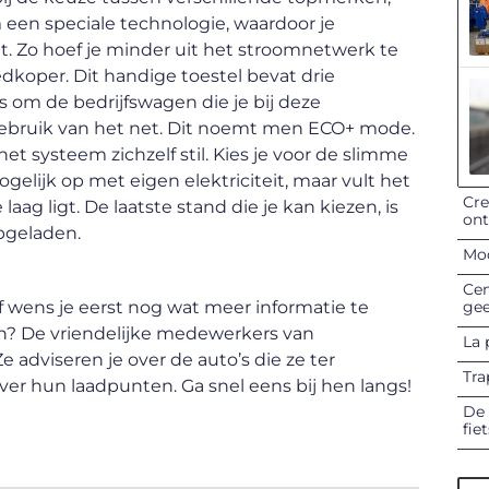
m een speciale technologie, waardoor je
t. Zo hoef je minder uit het stroomnetwerk te
oedkoper. Dit handige toestel bevat drie
s om de bedrijfswagen die je bij deze
 gebruik van het net. Dit noemt men ECO+ mode.
het systeem zichzelf stil. Kies je voor de slimme
elijk op met eigen elektriciteit, maar vult het
Cre
g ligt. De laatste stand die je kan kiezen, is
on
pgeladen.
Mod
Cen
gee
f wens je eerst nog wat meer informatie te
en? De vriendelijke medewerkers van
La 
 adviseren je over de auto’s die ze ter
Tra
ver hun laadpunten. Ga snel eens bij hen langs!
De 
fie