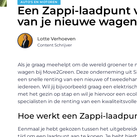
AUTO'S EN MOTOREN
Een Zappi-laadpunt v
van je nieuwe wage
Lotte Verhoeven
Content Schrijver
Als je graag meehelpt om de wereld groener te m
wagen bij Move2Green. Deze onderneming uit Sin
een snelle renting van een nieuwe of tweedehan
iedereen. Wil jij bijvoorbeeld graag een elektris
met het gezin op stap en wil je hiervoor een ec
specialisten in de renting van een kwaliteitsvoll
Hoe werkt een Zappi-laadpun
Eenmaal je hebt gekozen tussen het uitgebrei
tijd om een laadpunt aan te kopen. Je hebt hier