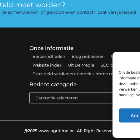
rteld moet worden?
 wil je samenwerken, of gewoon even contact? Laat van je horen!
Onze informatie
Beroemdheden
Blog publiceren
Contact
Coo
Website index
Uit De Media
SEO backlinks kopen
Om de beste
Extra geld verdienen: ontdek slimme manieren om 
informatie o
deze techno
Bericht categorie
verwerken. 
nadelige in
Acc
@2025 www.agritime.be. All Right Reserved.​