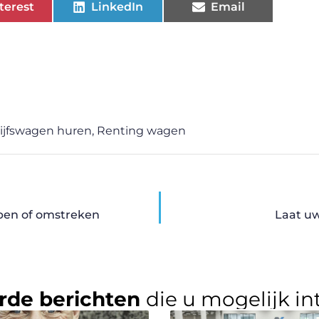
terest
LinkedIn
Email
ijfswagen huren
,
Renting wagen
rpen of omstreken
Laat uw
rde berichten
die u mogelijk in