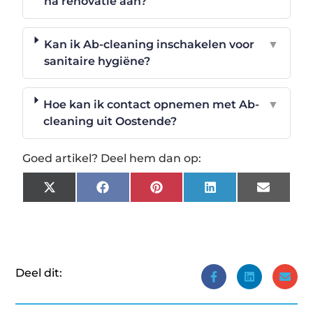
na renovatie aan?
Kan ik Ab-cleaning inschakelen voor
▼
sanitaire hygiëne?
Hoe kan ik contact opnemen met Ab-
▼
cleaning uit Oostende?
Goed artikel? Deel hem dan op:
X
Facebook
Pinterest
LinkedIn
Email
(Twitter)
Deel dit: