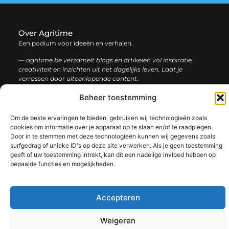
Over Agritime
Een podium voor ideeën en verhalen.
— agritime.be verzamelt blogs en artikelen vol inspiratie,
creativiteit en inzichten uit het dagelijks leven. Laat je
verrassen door uiteenlopende content.
Beheer toestemming
Onze
Bericht categorie
informatie
Om de beste ervaringen te bieden, gebruiken wij technologieën zoals
cookies om informatie over je apparaat op te slaan en/of te raadplegen.
SEO backlinks kopen: zo bouw je stap voor stap aan een sterke online autoriteit
Extra geld verdienen: ontdek slimme manieren om jouw inkomen te vergroten
Door in te stemmen met deze technologieën kunnen wij gegevens zoals
surfgedrag of unieke ID's op deze site verwerken. Als je geen toestemming
geeft of uw toestemming intrekt, kan dit een nadelige invloed hebben op
bepaalde functies en mogelijkheden.
@2025 www.agritime.be. All Right Reserved.​
Accepteren
Weigeren