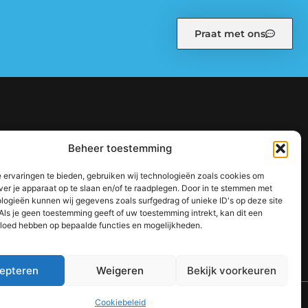
Praat met ons
kiebeleid (EU)
Ons team
Over ons
Partners
Beheer toestemming
: zo bouw je stap voor stap aan een sterke online autoriteit
 ervaringen te bieden, gebruiken wij technologieën zoals cookies om
jouw inkomen te vergroten
ver je apparaat op te slaan en/of te raadplegen. Door in te stemmen met
logieën kunnen wij gegevens zoals surfgedrag of unieke ID's op deze site
Als je geen toestemming geeft of uw toestemming intrekt, kan dit een
vloed hebben op bepaalde functies en mogelijkheden.
epteren
Weigeren
Bekijk voorkeuren
TOP
Cookiebeleid