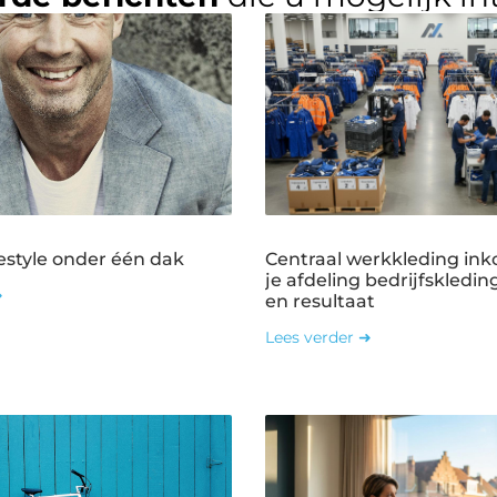
estyle onder één dak
Centraal werkkleding ink
je afdeling bedrijfskledin
➜
en resultaat
Lees verder ➜