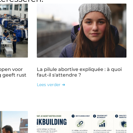
open voor
La pilule abortive expliquée : à quoi
g geeft rust
faut-il s'attendre ?
Lees verder ➜