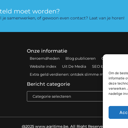
rteld moet worden?
 wil je samenwerken, of gewoon even contact? Laat van je horen!
Onze informatie
Beroemdheden
Blog publiceren
Contact
Coo
Website index
Uit De Media
SEO backlinks kopen
Om de beste
Extra geld verdienen: ontdek slimme manieren om 
informatie o
deze techno
Bericht categorie
verwerken. 
nadelige in
Acc
@2025 www.agritime.be. All Right Reserved.​