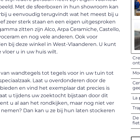
espeeld. Met de sfeerboxen in hun showroom kan
rbij u eenvoudig terugvindt wat het meest bij u
ief zeer sterk staan en een eigen uitgesproken
gamma zitten zijn Alco, Arpa Ceramiche, Castello,
ovoceram en nog vele anderen. Ook voor
den bij deze winkel in West-Vlaanderen. U kunt
vloer u in uw huis wilt.
Cre
on
Mod
van wandtegels tot tegels voor in uw tuin tot
e speciaalzaak. Laat u overdonderen door de
Cen
gee
bieden en vind het exemplaar dat precies is
at u tijdens uw zoektocht bijstaan door dit
La 
Bent u al aan het rondkijken, maar nog niet ver
Tra
n nemen? Dan kan u ze bij hun laten stockeren
De 
fie