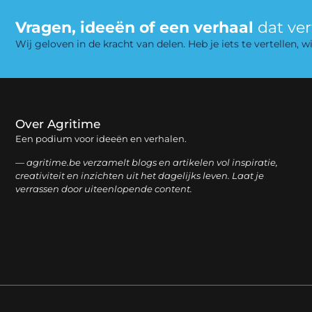
Vragen, ideeën of een verhaal
dat ve
Wij geloven in de kracht van delen. Heb je iets te vertellen,
Over Agritime
Een podium voor ideeën en verhalen.
— agritime.be verzamelt blogs en artikelen vol inspiratie,
creativiteit en inzichten uit het dagelijks leven. Laat je
verrassen door uiteenlopende content.