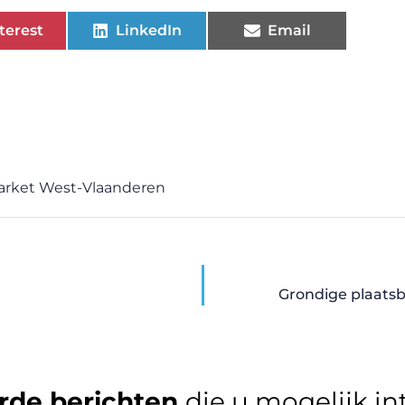
terest
LinkedIn
Email
arket West-Vlaanderen
Grondige plaatsb
rde berichten
die u mogelijk in