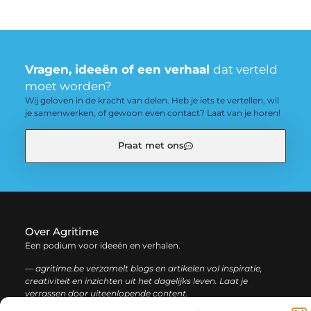
Vragen, ideeën of een verhaal
dat verteld
moet worden?
Wij geloven in de kracht van delen. Heb je iets te vertellen, wil
je samenwerken, of gewoon even contact? Laat van je horen!
Praat met ons
Over Agritime
Een podium voor ideeën en verhalen.
— agritime.be verzamelt blogs en artikelen vol inspiratie,
creativiteit en inzichten uit het dagelijks leven. Laat je
verrassen door uiteenlopende content.