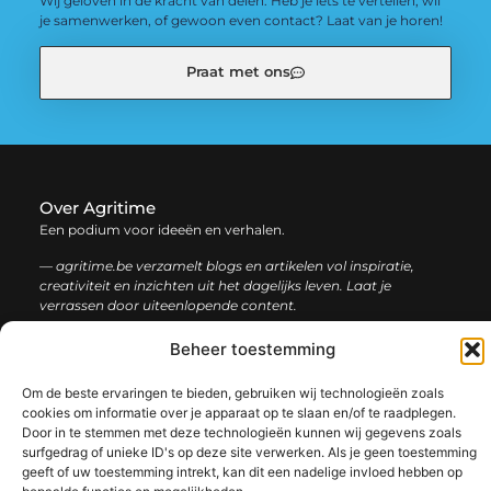
Wij geloven in de kracht van delen. Heb je iets te vertellen, wil
je samenwerken, of gewoon even contact? Laat van je horen!
Praat met ons
Over Agritime
Een podium voor ideeën en verhalen.
— agritime.be verzamelt blogs en artikelen vol inspiratie,
creativiteit en inzichten uit het dagelijks leven. Laat je
verrassen door uiteenlopende content.
Beheer toestemming
Onze
Bericht categorie
informatie
Om de beste ervaringen te bieden, gebruiken wij technologieën zoals
cookies om informatie over je apparaat op te slaan en/of te raadplegen.
SEO backlinks kopen: zo bouw je stap voor stap aan een sterke online autoriteit
Extra geld verdienen: ontdek slimme manieren om jouw inkomen te vergroten
Door in te stemmen met deze technologieën kunnen wij gegevens zoals
surfgedrag of unieke ID's op deze site verwerken. Als je geen toestemming
geeft of uw toestemming intrekt, kan dit een nadelige invloed hebben op