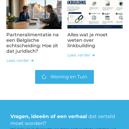
Partneralimentatie na
Alles wat je moet
een Belgische
weten over
echtscheiding: Hoe zit
linkbuilding
dat juridisch?
Lees verder ➜
Lees verder ➜
Woning en Tuin
Vragen, ideeën of een verhaal
dat verteld
moet worden?