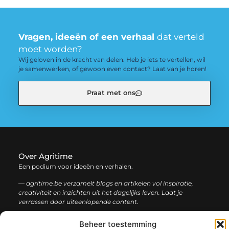
Vragen, ideeën of een verhaal
dat verteld
moet worden?
Wij geloven in de kracht van delen. Heb je iets te vertellen, wil
je samenwerken, of gewoon even contact? Laat van je horen!
Praat met ons
Over Agritime
Een podium voor ideeën en verhalen.
— agritime.be verzamelt blogs en artikelen vol inspiratie,
creativiteit en inzichten uit het dagelijks leven. Laat je
verrassen door uiteenlopende content.
Beheer toestemming
Onze