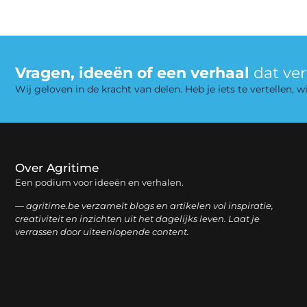
Vragen, ideeën of een verhaal
dat ve
Wij geloven in de kracht van delen. Heb je iets te vertellen,
Over Agritime
Een podium voor ideeën en verhalen.
— agritime.be verzamelt blogs en artikelen vol inspiratie,
creativiteit en inzichten uit het dagelijks leven. Laat je
verrassen door uiteenlopende content.