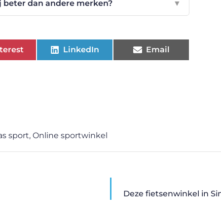
j beter dan andere merken?
▼
terest
LinkedIn
Email
as sport
,
Online sportwinkel
Deze fietsenwinkel in Si