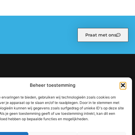
Praat met ons
kiebeleid (EU)
Ons team
Over ons
Partners
Beheer toestemming
: zo bouw je stap voor stap aan een sterke online autoriteit
 ervaringen te bieden, gebruiken wij technologieën zoals cookies om
jouw inkomen te vergroten
ver je apparaat op te slaan en/of te raadplegen. Door in te stemmen met
logieën kunnen wij gegevens zoals surfgedrag of unieke ID's op deze site
Als je geen toestemming geeft of uw toestemming intrekt, kan dit een
vloed hebben op bepaalde functies en mogelijkheden.