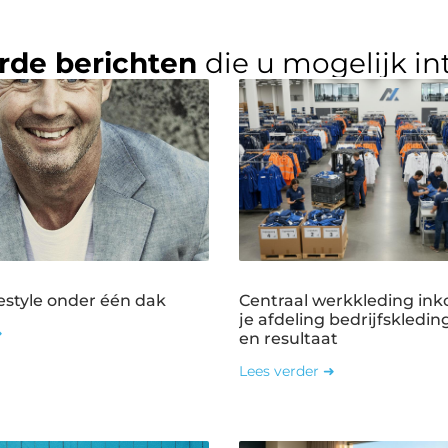
rde berichten
die u mogelijk in
estyle onder één dak
Centraal werkkleding ink
je afdeling bedrijfskledin
➜
en resultaat
Lees verder ➜