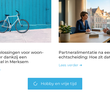
plossingen voor woon-
Partneralimentatie na ee
r dankzij een
echtscheiding: Hoe zit dat
kel in Merksem
Lees verder ➜
➜
Hobby en vrije tijd