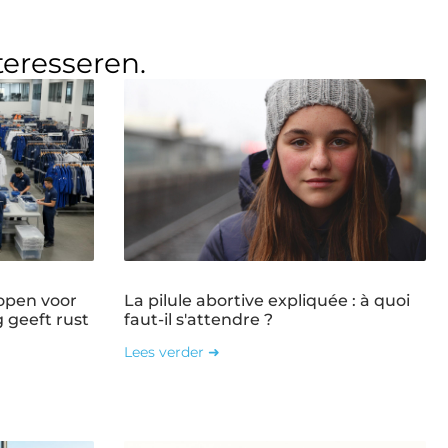
teresseren.
open voor
La pilule abortive expliquée : à quoi
g geeft rust
faut-il s'attendre ?
Lees verder ➜