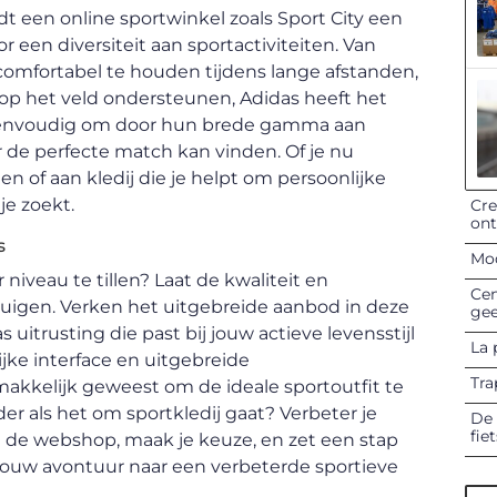
edt een online sportwinkel zoals Sport City een
r een diversiteit aan sportactiviteiten. Van
comfortabel te houden tijdens lange afstanden,
op het veld ondersteunen, Adidas heeft het
 eenvoudig om door hun brede gamma aan
er de perfecte match kan vinden. Of je nu
of aan kledij die je helpt om persoonlijke
je zoekt.
Cre
on
s
Mod
niveau te tillen? Laat de kwaliteit en
Cen
rtuigen. Verken het uitgebreide aanbod in deze
gee
 uitrusting die past bij jouw actieve levensstijl
La 
jke interface en uitgebreide
Tra
makkelijk geweest om de ideale sportoutfit te
als het om sportkledij gaat? Verbeter je
De 
fie
n de webshop, maak je keuze, en zet een stap
. Jouw avontuur naar een verbeterde sportieve