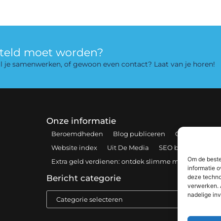
rteld moet worden?
 wil je samenwerken, of gewoon even contact? Laat van je horen!
Onze informatie
Beroemdheden
Blog publiceren
Contact
Coo
Website index
Uit De Media
SEO backlinks kopen
Om de beste
Extra geld verdienen: ontdek slimme manieren om 
informatie o
deze techno
Bericht categorie
verwerken. 
nadelige in