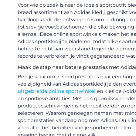
Voor wie op zoek is naar de ideale sportoutfit bi
breed assortiment aan Adidas kledij, geschikt voo
hardloopkledij die ontworpen is om je droog en 
tot stevige voetbalschoenen die elke beweging 
allemaal. Deze online sportwinkels maken het
Adidas sportkledij te bladeren, zodat elke sport
behoefte hebt aan weerstand tegen de elementen 
records te verbreken, je vindt gegarandeerd wat 
Maak de stap naar betere prestaties met Adida
Ben je klaar om je sportprestaties naar een hoger 
veelzijdigheid van Adidas sportkledij je dan ove
uitgebreide online sportwinkel
en kies de Adidas
en sportieve ambities. Met een gebruiksvriendeli
productbeschrijvingen is het nooit eerder zo ge
selecteren. Waarom genoegen nemen met minder 
sportprestaties vandaag nog met Adidas. Duik i
vooruit in het bereiken van je sportieve doelen
ervaring begint met die ene klik.