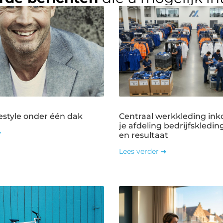
estyle onder één dak
Centraal werkkleding ink
je afdeling bedrijfskledin
➜
en resultaat
Lees verder ➜