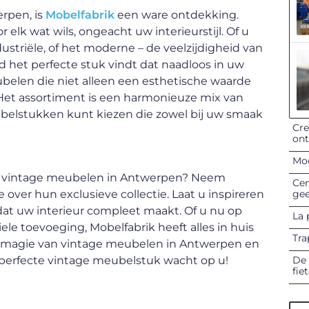
rpen, is
Mobelfabrik
een ware ontdekking.
 elk wat wils, ongeacht uw interieurstijl. Of u
ustriële, of het moderne – de veelzijdigheid van
 het perfecte stuk vindt dat naadloos in uw
ubelen die niet alleen een esthetische waarde
 Het assortiment is een harmonieuze mix van
elstukken kunt kiezen die zowel bij uw smaak
Cre
on
Mod
ke vintage meubelen in Antwerpen? Neem
Cen
gee
over hun exclusieve collectie. Laat u inspireren
 dat uw interieur compleet maakt. Of u nu op
La 
le toevoeging, Mobelfabrik heeft alles in huis
Tra
e magie van vintage meubelen in Antwerpen en
De 
t perfecte vintage meubelstuk wacht op u!
fie