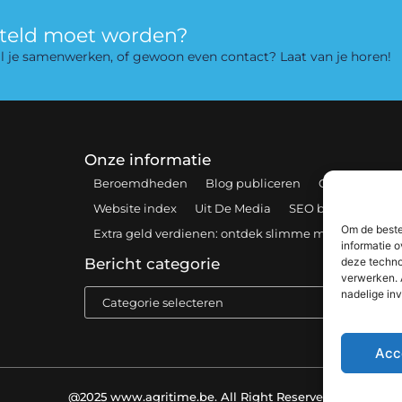
rteld moet worden?
 wil je samenwerken, of gewoon even contact? Laat van je horen!
Onze informatie
Beroemdheden
Blog publiceren
Contact
Coo
Website index
Uit De Media
SEO backlinks kopen
Om de beste
Extra geld verdienen: ontdek slimme manieren om 
informatie o
deze techno
Bericht categorie
verwerken. 
nadelige in
Acc
@2025 www.agritime.be. All Right Reserved.​