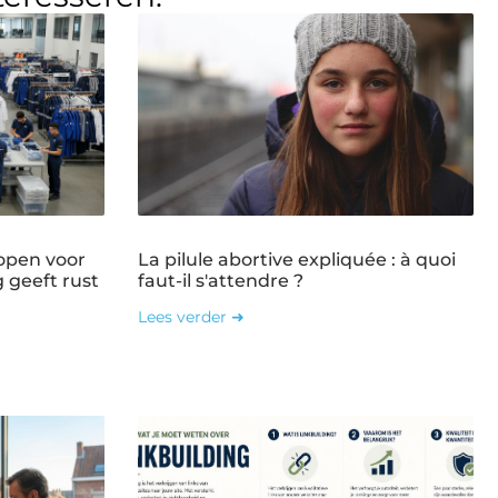
open voor
La pilule abortive expliquée : à quoi
g geeft rust
faut-il s'attendre ?
Lees verder ➜