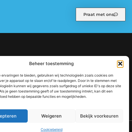
Praat met ons
kiebeleid (EU)
Ons team
Over ons
Partners
Beheer toestemming
: zo bouw je stap voor stap aan een sterke online autoriteit
 ervaringen te bieden, gebruiken wij technologieën zoals cookies om
jouw inkomen te vergroten
ver je apparaat op te slaan en/of te raadplegen. Door in te stemmen met
logieën kunnen wij gegevens zoals surfgedrag of unieke ID's op deze site
Als je geen toestemming geeft of uw toestemming intrekt, kan dit een
vloed hebben op bepaalde functies en mogelijkheden.
epteren
Weigeren
Bekijk voorkeuren
TOP
Cookiebeleid