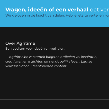
Vragen, ideeën of een verhaal
dat ve
Wij geloven in de kracht van delen. Heb je iets te vertellen,
Over Agritime
Een podium voor ideeën en verhalen.
— agritime.be verzamelt blogs en artikelen vol inspiratie,
creativiteit en inzichten uit het dagelijks leven. Laat je
verrassen door uiteenlopende content.