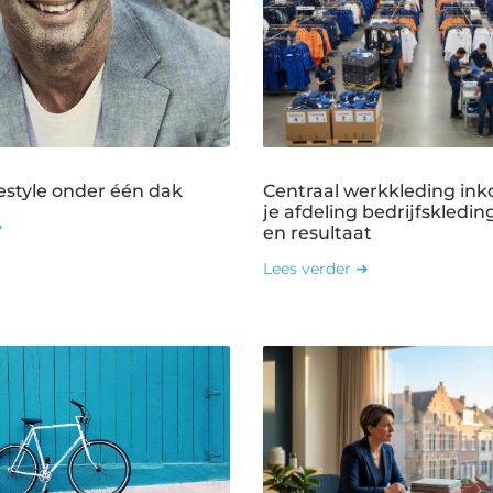
estyle onder één dak
Centraal werkkleding ink
je afdeling bedrijfskledin
➜
en resultaat
Lees verder ➜