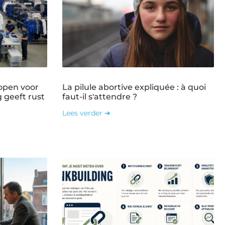
open voor
La pilule abortive expliquée : à quoi
g geeft rust
faut-il s'attendre ?
Lees verder ➜