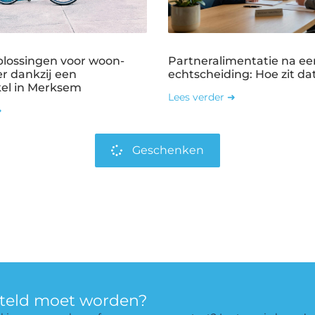
plossingen voor woon-
Partneralimentatie na ee
r dankzij een
echtscheiding: Hoe zit dat
kel in Merksem
Lees verder ➜
➜
Geschenken
rteld moet worden?