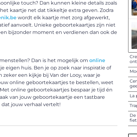
ersoonlijke touch? Dan kunnen kleine details zoals
t kaartje net dat tikkeltje extra geven. Zodra
enik.be
wordt elk kaartje met zorg afgewerkt,
tief aanvoelt. Unieke geboortekaartjes zijn niet
n een bijzonder moment en verdienen dan ook de
Cre
samenstellen? Dan is het mogelijk om
online
on
e eigen huis. Ben je op zoek naar inspiratie of
Mod
zeker een kijkje bij Van der Looy, waar je
Cen
jouw online geboortekaartjes te bestellen, weet
gee
g. Met online geboortekaartjes bespaar je tijd én
La 
Maak van jouw geboortekaartje een tastbare
at jouw verhaal vertelt!
Tra
De 
fie