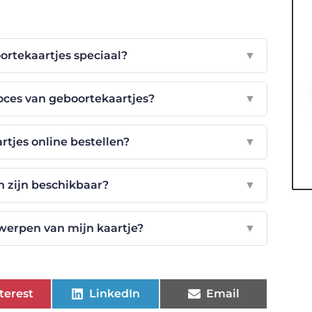
rtekaartjes speciaal?
▼
oces van geboortekaartjes?
▼
rtjes online bestellen?
▼
n zijn beschikbaar?
▼
werpen van mijn kaartje?
▼
terest
LinkedIn
Email