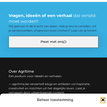
Vragen, ideeën of een verhaal
dat verteld
moet worden?
Wij geloven in de kracht van delen. Heb je iets te vertellen, wil
je samenwerken, of gewoon even contact? Laat van je horen!
Praat met ons
Over Agritime
Een podium voor ideeën en verhalen.
— agritime.be verzamelt blogs en artikelen vol inspiratie,
creativiteit en inzichten uit het dagelijks leven. Laat je
verrassen door uiteenlopende content.
Beheer toestemming
Onze
Bericht categorie