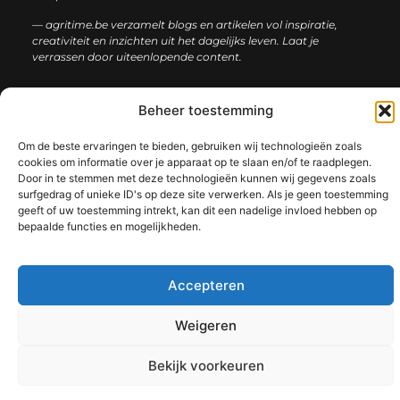
— agritime.be verzamelt blogs en artikelen vol inspiratie,
creativiteit en inzichten uit het dagelijks leven. Laat je
verrassen door uiteenlopende content.
Onze
Bericht categorie
Beheer toestemming
informatie
Om de beste ervaringen te bieden, gebruiken wij technologieën zoals
SEO backlinks kopen: zo bouw je stap voor stap aan een sterke online autoriteit
Extra geld verdienen: ontdek slimme manieren om jouw inkomen te vergroten
cookies om informatie over je apparaat op te slaan en/of te raadplegen.
Door in te stemmen met deze technologieën kunnen wij gegevens zoals
surfgedrag of unieke ID's op deze site verwerken. Als je geen toestemming
geeft of uw toestemming intrekt, kan dit een nadelige invloed hebben op
bepaalde functies en mogelijkheden.
@2025 www.agritime.be. All Right Reserved.​
Accepteren
Weigeren
Bekijk voorkeuren