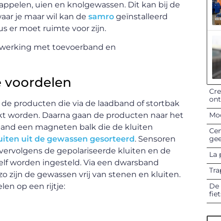
ppelen, uien en knolgewassen. Dit kan bij de
waar je maar wil kan de
samro
geïnstalleerd
us er moet ruimte voor zijn.
e voordelen
Cre
on
 de producten die via de laadband of stortbak
Mod
t worden. Daarna gaan de producten naar het
rband een magneten balk die de kluiten
Cen
gee
uiten uit de gewassen gesorteerd
. Sensoren
ervolgens de gepolariseerde kluiten en de
La 
zelf worden ingesteld. Via een dwarsband
Tra
o zijn de gewassen vrij van stenen en kluiten.
De 
len op een rijtje:
fie