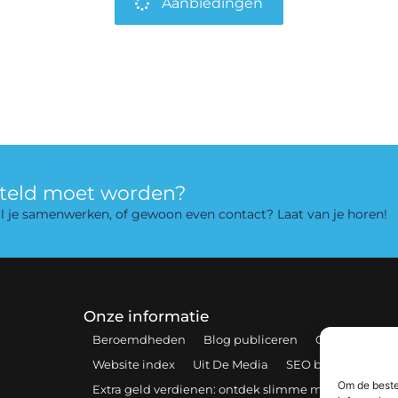
Aanbiedingen
rteld moet worden?
 wil je samenwerken, of gewoon even contact? Laat van je horen!
Onze informatie
Beroemdheden
Blog publiceren
Contact
Coo
Website index
Uit De Media
SEO backlinks kopen
Om de beste
Extra geld verdienen: ontdek slimme manieren om 