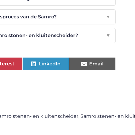
gsproces van de Samro?
▼
mro stonen- en kluitenscheider?
▼
terest
LinkedIn
Email
amro stenen- en kluitenscheider
,
Samro stenen- en klu