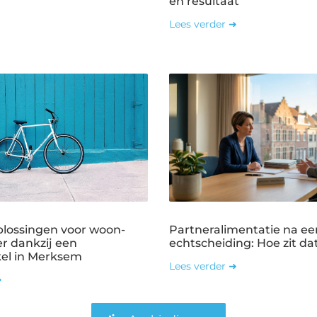
en resultaat
Lees verder ➜
plossingen voor woon-
Partneralimentatie na ee
r dankzij een
echtscheiding: Hoe zit dat
kel in Merksem
Lees verder ➜
➜