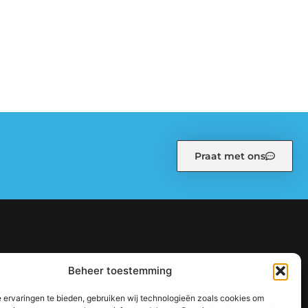
Praat met ons
kiebeleid (EU)
Ons team
Over ons
Partners
Beheer toestemming
: zo bouw je stap voor stap aan een sterke online autoriteit
 ervaringen te bieden, gebruiken wij technologieën zoals cookies om
jouw inkomen te vergroten