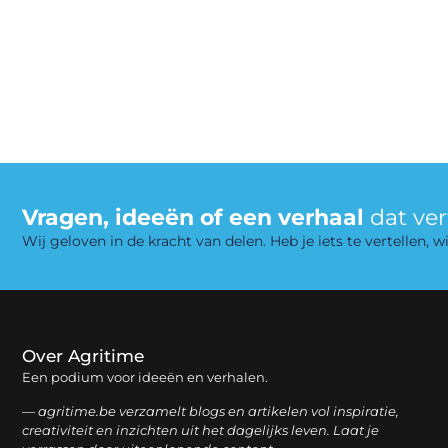
Vragen, ideeën of een verhaal
dat ve
Wij geloven in de kracht van delen. Heb je iets te vertellen,
Over Agritime
Een podium voor ideeën en verhalen.
— agritime.be verzamelt blogs en artikelen vol inspiratie,
creativiteit en inzichten uit het dagelijks leven. Laat je