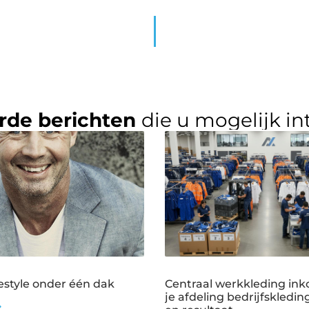
rde berichten
die u mogelijk in
estyle onder één dak
Centraal werkkleding ink
je afdeling bedrijfskledin
➜