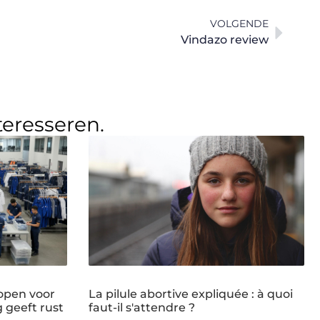
VOLGENDE
Vindazo review
teresseren.
open voor
La pilule abortive expliquée : à quoi
g geeft rust
faut-il s'attendre ?