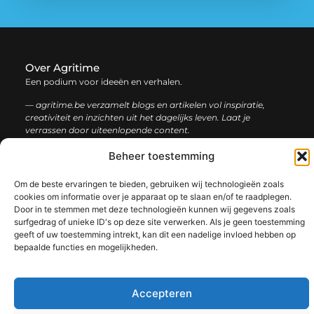
Over Agritime
Een podium voor ideeën en verhalen.
— agritime.be verzamelt blogs en artikelen vol inspiratie,
creativiteit en inzichten uit het dagelijks leven. Laat je
verrassen door uiteenlopende content.
Beheer toestemming
Onze
Bericht categorie
informatie
Om de beste ervaringen te bieden, gebruiken wij technologieën zoals
cookies om informatie over je apparaat op te slaan en/of te raadplegen.
SEO backlinks kopen: zo bouw je stap voor stap aan een sterke online autoriteit
Extra geld verdienen: ontdek slimme manieren om jouw inkomen te vergroten
Door in te stemmen met deze technologieën kunnen wij gegevens zoals
surfgedrag of unieke ID's op deze site verwerken. Als je geen toestemming
geeft of uw toestemming intrekt, kan dit een nadelige invloed hebben op
bepaalde functies en mogelijkheden.
@2025 www.agritime.be. All Right Reserved.​
Accepteren