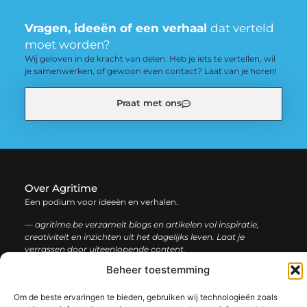
Vragen, ideeën of een verhaal
dat verteld
moet worden?
Wij geloven in de kracht van delen. Heb je iets te vertellen, wil
je samenwerken, of gewoon even contact? Laat van je horen!
Praat met ons
Over Agritime
Een podium voor ideeën en verhalen.
— agritime.be verzamelt blogs en artikelen vol inspiratie,
creativiteit en inzichten uit het dagelijks leven. Laat je
verrassen door uiteenlopende content.
Beheer toestemming
Onze
Bericht categorie
Om de beste ervaringen te bieden, gebruiken wij technologieën zoals
informatie